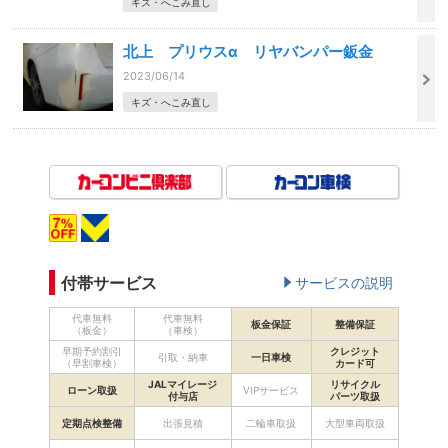
キズ・へこみ直し
北上 プリウスα リヤバンパー鈑金
2023/06/14
キズ・へこみ直し
付帯サービス
サービスの説明
代車無料
代車無料
板金保証
整備保証
（板金）
（車検）
早期予約割引
クレジット
引取・納車
一日車検
（早割車検）
カード可
JALマイレージ
リサイクル
ローン取扱
VIPサービス
付与店
パーツ取扱
定期点検整備
出張見積
二輪車取扱
大型車両取扱