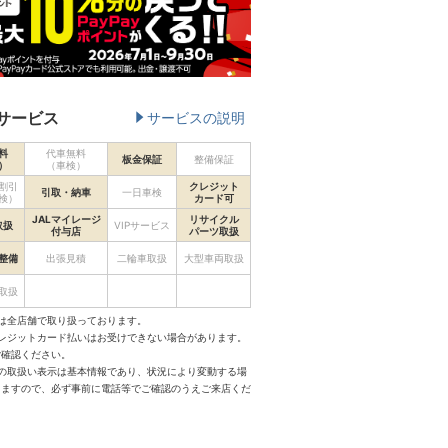
サービス
サービスの説明
料
代車無料
板金保証
整備保証
）
（車検）
割引
クレジット
引取・納車
一日車検
検）
カード可
JALマイレージ
リサイクル
取扱
VIPサービス
付与店
パーツ取扱
整備
出張見積
二輪車取扱
大型車両取扱
取扱
は全店舗で取り扱っております。
クレジットカード払いはお受けできない場合があります。
ご確認ください。
スの取扱い表示は基本情報であり、状況により変動する場
りますので、必ず事前に電話等でご確認のうえご来店くだ