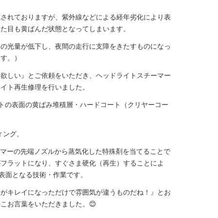
施されておりますが、紫外線などによる経年劣化により表
見た目も黄ばんだ状態となってしまいます。
トの光量が低下し、夜間の走行に支障をきたすものになっ
ます。）
て欲しい』とご依頼をいただき、ヘッドライトスチーマー
ライト再生修理を行いました。
トの表面の黄ばみ堆積層・ハードコート（クリヤーコー
ィング。
ーマーの先端ノズルから蒸気化した特殊剤を当てることで
がフラットになり、すぐさま硬化（再生）することによ
表面となる技術・作業です。
トがキレイになっただけで雰囲気が違うものだね！』とお
こお言葉をいただきました。😊