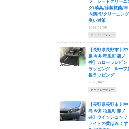
フ シートクリーニ
グ/消臭/除菌抗菌/車
内清掃/クリーニング
臭い対策
2022/08/09
カービューティー
【長野県長野市 川中
島 今井 稲里町 篠ノ
井】カローラレビ
ラッピング ルーフ
根ラッピング
2020/10/23
カービューティー
【長野県長野市 川中
島 今井 稲里町 篠ノ
井】ウイッシュヘッ
ライトの黄ばみ くす