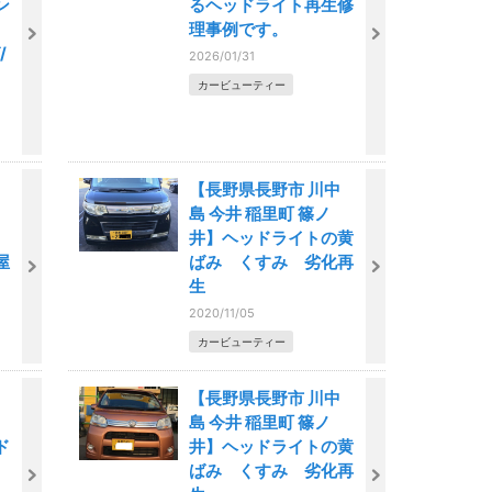
ン
るヘッドライト再生修
理事例です。
/
2026/01/31
カービューティー
【長野県長野市 川中
島 今井 稲里町 篠ノ
ン
井】ヘッドライトの黄
屋
ばみ くすみ 劣化再
生
2020/11/05
カービューティー
【長野県長野市 川中
島 今井 稲里町 篠ノ
ド
井】ヘッドライトの黄
ばみ くすみ 劣化再