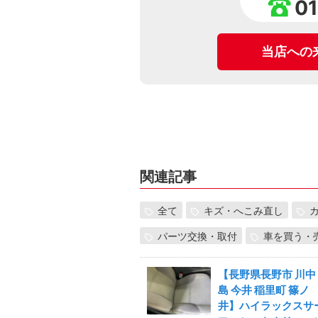
0
当店への
関連記事
全て
キズ・へこみ直し
パーツ交換・取付
車を買う・
【長野県長野市 川中
島 今井 稲里町 篠ノ
井】ハイラックスサ