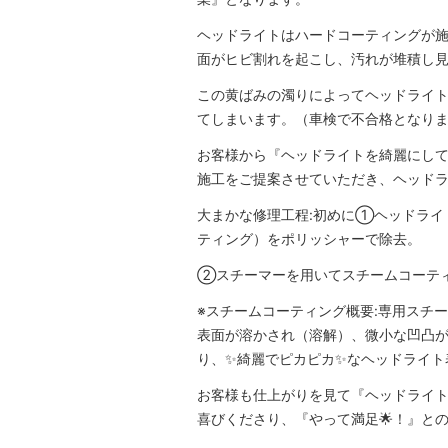
ヘッドライトはハードコーティングが
面がヒビ割れを起こし、汚れが堆積し
この黄ばみの濁りによってヘッドライ
てしまいます。（車検で不合格となり
お客様から『ヘッドライトを綺麗にし
施工をご提案させていただき、ヘッド
大まかな修理工程:初めに①ヘッドライ
ティング）をポリッシャーで除去。
②スチーマーを用いてスチームコーテ
※スチームコーティング概要:専用スチ
表面が溶かされ（溶解）、微小な凹凸
り、✨綺麗でピカピカ✨なヘッドライト
お客様も仕上がりを見て『ヘッドライ
喜びくださり、『やって満足🌟！』との