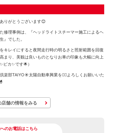
ありがとうございます😊
た修理事例は、『ヘッドライトスチーマー施工によるヘ
生』でした。
をキレイにすると夜間走行時の明るさと照射範囲を回復
高まり、美観は良いものとなりお車の印象も大幅に向上
✨ピカ✨です🌟）
楽部TAIYO☀️太陽自動車興業を🙇‍♂️よろしくお願いいた
🧙
の店舗の情報をみる
舗へのお電話はこちら