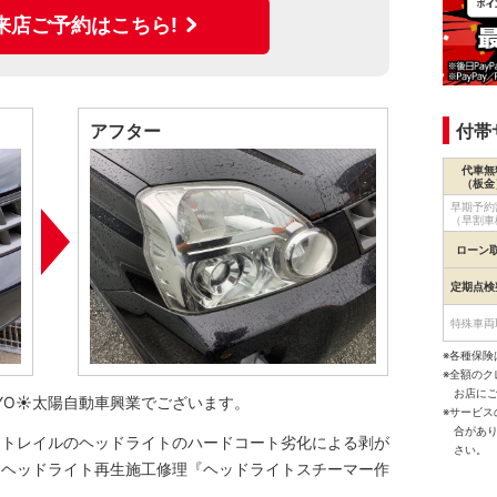
来店ご予約はこちら!
アフター
付帯
代車無
（板金
早期予約
（早割車
ローン
定期点検
特殊車両
※各種保険
※全額の
お店に
IYO☀️太陽自動車興業でございます。
※サービ
合があ
ストレイルのヘッドライトのハードコート劣化による剥が
さい。
るヘッドライト再生施工修理『ヘッドライトスチーマー作