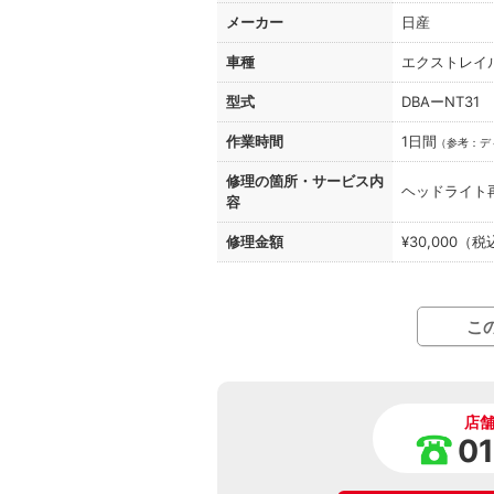
メーカー
日産
車種
エクストレイ
型式
DBAーNT31
作業時間
1日間
（
参考：デ
修理の箇所・
サービス内
ヘッドライト
容
修理金額
¥30,000（
こ
店
0