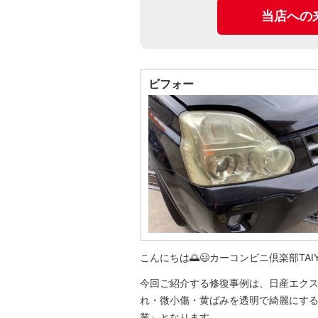
当店への
ビフォー
こんにちは🌅😃カーコンビニ倶楽部TA
今回ご紹介する修復事例は、日産エク
れ・微小傷・黄ばみを透明で綺麗にす
業』となります。