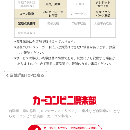
早期予約割引
クレジット
引取・納車
一日車検
（早割車検）
カード可
JALマイレージ
リサイクル
ローン取扱
VIPサービス
付与店
パーツ取扱
定期点検整備
出張見積
二輪車取扱
大型車両取扱
特殊車両取扱
※各種保険は全店舗で取り扱っております。
※全額のクレジットカード払いはお受けできない場合があります。お店
にご確認ください。
※サービスの取扱い表示は基本情報であり、状況により変動する場合が
ありますので、必ず事前に電話等でご確認のうえご来店ください。
店舗詳細TOPに戻る
自動車・車の修理（メンテナンス・リペア）・車検など自動車のことな
らカーコンビニ倶楽部・カーコン車検へ