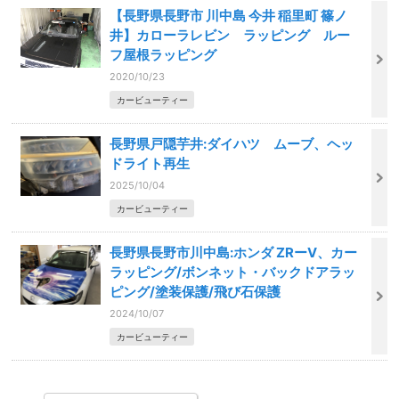
【長野県長野市 川中島 今井 稲里町 篠ノ
井】カローラレビン ラッピング ルー
フ屋根ラッピング
2020/10/23
カービューティー
長野県戸隠芋井:ダイハツ ムーブ、ヘッ
ドライト再生
2025/10/04
カービューティー
長野県長野市川中島:ホンダ ZRーV、カー
ラッピング/ボンネット・バックドアラッ
ピング/塗装保護/飛び石保護
2024/10/07
カービューティー