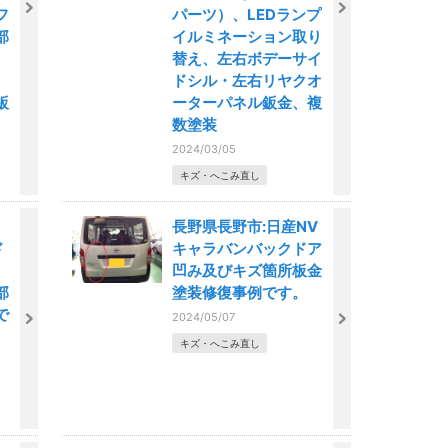
フ
パーツ）、LEDランプ
部
イルミネーション取り
替え、左右ボデーサイ
ドシル・左右リヤクオ
鈑
ーターパネル鈑金、複
数塗装
2024/03/05
キズ・へこみ直し
長野県長野市:日産NV
ド
キャラバンバックドア
、
凹み及びキズ箇所板金
部
塗装修復事例です。
で
2024/05/07
キズ・へこみ直し