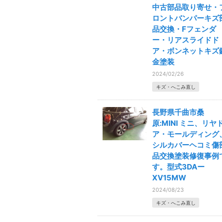
中古部品取り寄せ・
ロントバンパーキズ
品交換・Fフェンダ
ー・リアスライドド
ア・ボンネットキズ
金塗装
2024/02/26
キズ・へこみ直し
長野県千曲市桑
原:MINI ミニ、リヤ
ア・モールディング
シルカバーヘコミ傷
品交換塗装修復事例
す。型式3DAー
XV15MW
2024/08/23
キズ・へこみ直し