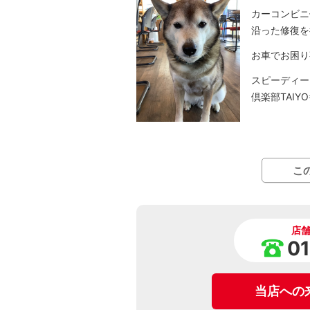
カーコンビニ
沿った修復を
お車でお困り
スピーディー
倶楽部TAI
こ
店
0
当店への