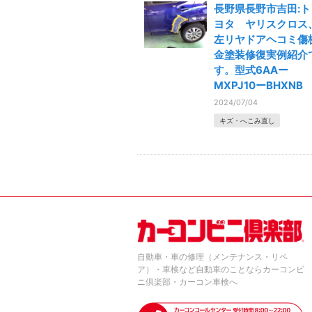
長野県長野市吉田:ト
ヨタ ヤリスクロス
左リヤドアヘコミ傷
金塗装修復実例紹介
す。型式6AAー
MXPJ10ーBHXNB
2024/07/04
キズ・へこみ直し
自動車・車の修理（メンテナンス・リペ
ア）・車検など自動車のことならカーコンビ
ニ倶楽部・カーコン車検へ