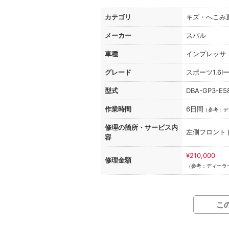
カテゴリ
キズ・へこみ
メーカー
スバル
車種
インプレッサ
グレード
スポーツ1.6IーL
型式
DBA-GP3-E5
作業時間
6日間
（
参考：デ
修理の箇所・
サービス内
左側フロント
容
¥210,000
修理金額
（参考：ディーラー
こ