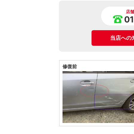
店
0
当店への
修復前