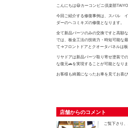
こんにちは😃カーコンビニ倶楽部TAIY
今回ご紹介する修復事例は、スバル 
ダーのヘコミキズの修復となります。
全て新品パーツのみの交換ですと高額なも
では、板金工法の技術力・時短可能な
て→フロントドアとクオータパネルは板
リヤドアは新品パーツ取り寄せ塗装で
な復元🚗を実現することが可能となりま
お客様も綺麗になったお車を見てお喜
店舗からのコメント
ご覧下さり、