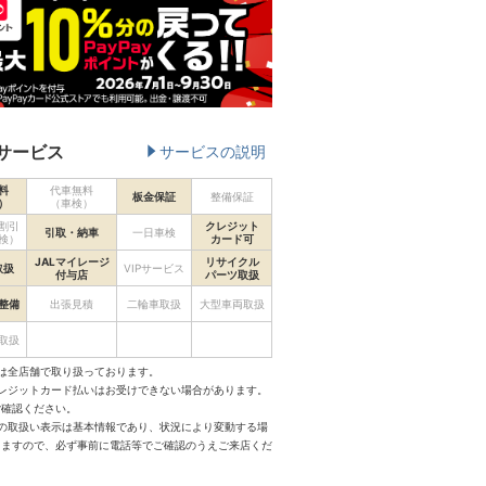
サービス
サービスの説明
料
代車無料
板金保証
整備保証
）
（車検）
割引
クレジット
引取・納車
一日車検
検）
カード可
JALマイレージ
リサイクル
取扱
VIPサービス
付与店
パーツ取扱
整備
出張見積
二輪車取扱
大型車両取扱
取扱
は全店舗で取り扱っております。
クレジットカード払いはお受けできない場合があります。
ご確認ください。
スの取扱い表示は基本情報であり、状況により変動する場
りますので、必ず事前に電話等でご確認のうえご来店くだ