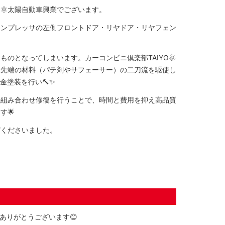
O🌞太陽自動車興業でございます。
インプレッサの左側フロントドア・リヤドア・リヤフェン
のとなってしまいます。カーコンビニ倶楽部TAIYO🌞
最先端の材料（パテ剤やサフェーサー）の二刀流を駆使し
金塗装を行い🔨✨
の組み合わせ修復を行うことで、時間と費用を抑え高品質
す🌟
びくださいました。
ありがとうございます😊