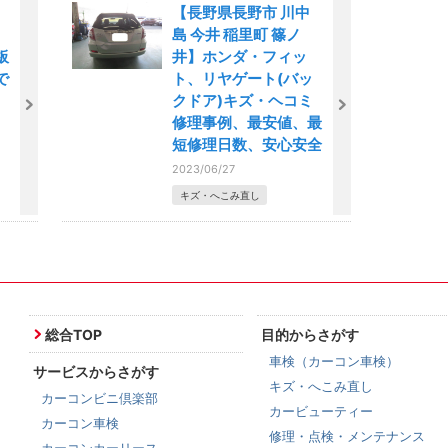
【長野県長野市 川中
、
島 今井 稲里町 篠ノ
板
井】ホンダ・フィッ
で
ト、リヤゲート(バッ
クドア)キズ・ヘコミ
修理事例、最安値、最
短修理日数、安心安全
2023/06/27
キズ・へこみ直し
総合TOP
目的からさがす
車検（カーコン車検）
サービスからさがす
キズ・へこみ直し
カーコンビニ倶楽部
カービューティー
カーコン車検
修理・点検・メンテナンス
カーコンカーリース