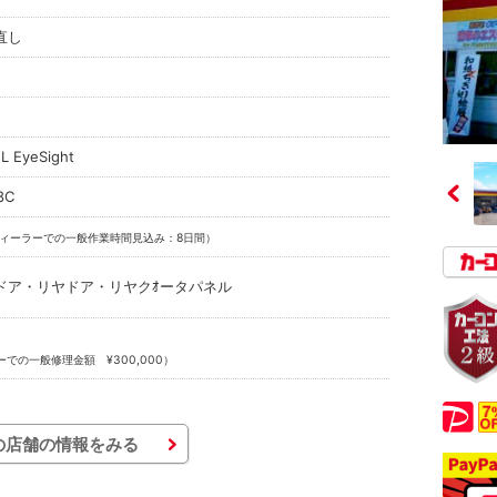
直し
 EyeSight
8C
ィーラーでの一般作業時間見込み：8日間）
ドア・リヤドア・リヤクｵータパネル
での一般修理金額 ¥300,000）
の店舗の情報をみる