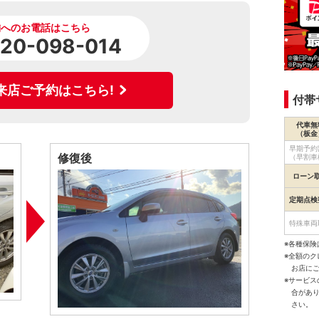
舗へのお電話はこちら
120-098-014
来店ご予約はこちら!
付帯
代車無
（板金
早期予約
修復後
（早割車
ローン
定期点検
特殊車両
※各種保険
※全額の
お店に
※サービ
合があ
さい。