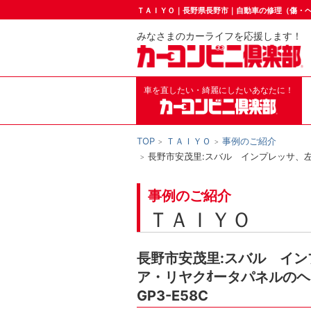
ＴＡＩＹＯ｜長野県長野市｜自動車の修理（傷・
みなさまのカーライフを応援します！
車を直したい・綺麗にしたいあなたに！
TOP
ＴＡＩＹＯ
事例のご紹介
長野市安茂里:スバル インプレッサ、左
事例のご紹介
ＴＡＩＹＯ
長野市安茂里:スバル イ
ア・リヤクｵータパネルのヘ
GP3-E58C