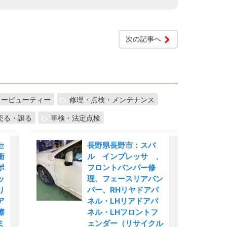
次の記事へ
カービューティー
修理・点検・メンテナンス
売る・譲る
車検・法定点検
セ
長野県長野市：スバ
衝
ル インプレッサ 、
ポ
フロントバンパー修
ッ
理、フェースリアバン
り
パー、RHリヤドアパ
ア
ネル・LHリアドアパ
擦
ネル・LHフロントフ
ミ
ェンダー（リサイクル