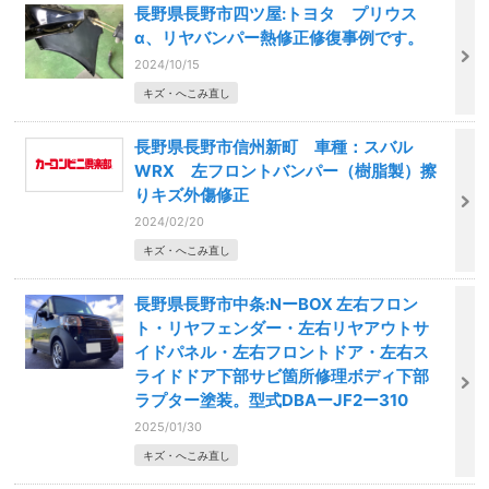
長野県長野市四ツ屋:トヨタ プリウス
α、リヤバンパー熱修正修復事例です。
2024/10/15
キズ・へこみ直し
長野県長野市信州新町 車種：スバル
WRX 左フロントバンパー（樹脂製）擦
りキズ外傷修正
2024/02/20
キズ・へこみ直し
長野県長野市中条:NーBOX 左右フロン
ト・リヤフェンダー・左右リヤアウトサ
イドパネル・左右フロントドア・左右ス
ライドドア下部サビ箇所修理ボディ下部
ラプター塗装。型式DBAーJF2ー310
2025/01/30
キズ・へこみ直し