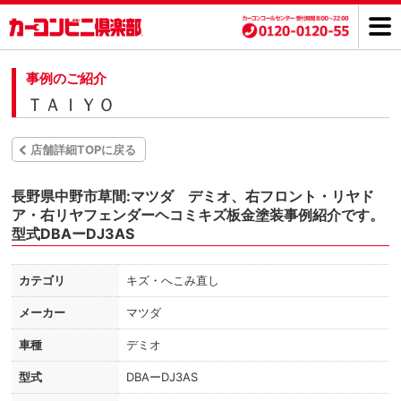
事例のご紹介
ＴＡＩＹＯ
店舗詳細TOPに戻る
長野県中野市草間:マツダ デミオ、右フロント・リヤド
ア・右リヤフェンダーヘコミキズ板金塗装事例紹介です。
型式DBAーDJ3AS
カテゴリ
キズ・へこみ直し
メーカー
マツダ
車種
デミオ
型式
DBAーDJ3AS