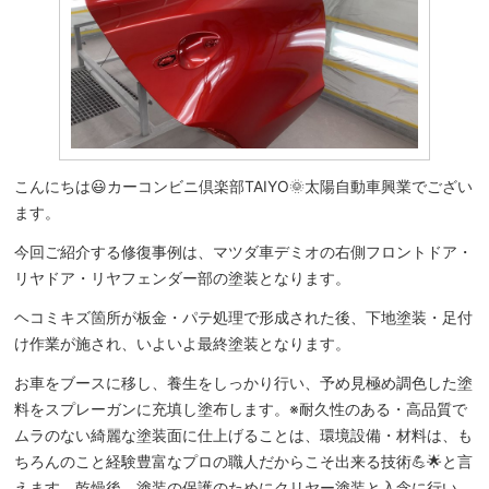
こんにちは😃カーコンビニ倶楽部TAIYO🌞太陽自動車興業でござい
ます。
今回ご紹介する修復事例は、マツダ車デミオの右側フロントドア・
リヤドア・リヤフェンダー部の塗装となります。
ヘコミキズ箇所が板金・パテ処理で形成された後、下地塗装・足付
け作業が施され、いよいよ最終塗装となります。
お車をブースに移し、養生をしっかり行い、予め見極め調色した塗
料をスプレーガンに充填し塗布します。※耐久性のある・高品質で
ムラのない綺麗な塗装面に仕上げることは、環境設備・材料は、も
ちろんのこと経験豊富なプロの職人だからこそ出来る技術💪🌟と言
えます。乾燥後、塗装の保護のためにクリヤー塗装と入念に行い、