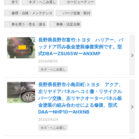
全て
キズ・へこみ直し
カービューティー
修理・点検・メンテナンス
パーツ交換・取付
車を買う・売る・譲る
車検・法定点検
長野県長野市富竹:トヨタ ハリアー、バ
ックドア凹み板金塗装修復実例です。型
式DBAーZSU65WーANXMP
2024/08/02
キズ・へこみ直し
長野県長野市小島田町:トヨタ アクア、
左リヤドアパネルヘコミ傷・リサイクル
パーツ交換、左リヤクオーターパネル板
金塗装の組み合わせによる修復、型式
DAAーNHP10ーAHXNB
2025/04/24
キズ・へこみ直し