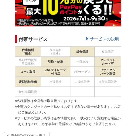
付帯サービス
サービスの説明
代車無料
代車無料
板金保証
整備保証
（板金）
（車検）
早期予約割引
クレジット
引取・納車
一日車検
（早割車検）
カード可
JALマイレージ
リサイクル
ローン取扱
VIPサービス
付与店
パーツ取扱
定期点検整備
出張見積
二輪車取扱
大型車両取扱
特殊車両取扱
※各種保険は全店舗で取り扱っております。
※全額のクレジットカード払いはお受けできない場合があります。お店
にご確認ください。
※サービスの取扱い表示は基本情報であり、状況により変動する場合が
ありますので、必ず事前に電話等でご確認のうえご来店ください。
店舗詳細TOPに戻る