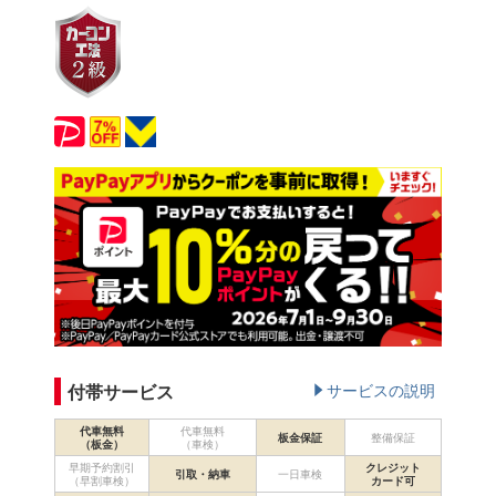
付帯サービス
サービスの説明
代車無料
代車無料
板金保証
整備保証
（板金）
（車検）
早期予約割引
クレジット
引取・納車
一日車検
（早割車検）
カード可