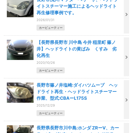
イトスチーマー施工によるヘッドライト
再生修理事例です。
2026/01/31
カービューティー
【長野県長野市 川中島 今井 稲里町 篠ノ
井】ヘッドライトの黄ばみ くすみ 劣
化再生
2020/10/26
カービューティー
長野市篠ノ井塩崎:ダイハツムーブ ヘッ
ドライト再生・ヘッドライトスチーマー
作業、型式:CBAーL175S
2025/12/29
カービューティー
長野県長野市川中島:ホンダ ZRーV、カー