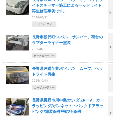
イトスチーマー施工によるヘッドライト
再生修理事例です。
2026/01/31
カービューティー
長野市松代町:スバル サンバー、荷台の
ラプターライナー塗装
2025/07/01
カービューティー
長野県戸隠芋井:ダイハツ ムーブ、ヘッ
ドライト再生
2025/10/04
カービューティー
長野県長野市川中島:ホンダ ZRーV、カー
ラッピング/ボンネット・バックドアラッ
ピング/塗装保護/飛び石保護