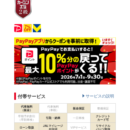
付帯サービス
サービスの説明
代車無料
代車無料
板金保証
整備保証
（板金）
（車検）
早期予約割引
クレジット
引取・納車
一日車検
（早割車検）
カード可
JALマイレージ
リサイクル
ローン取扱
VIPサービス
付与店
パーツ取扱