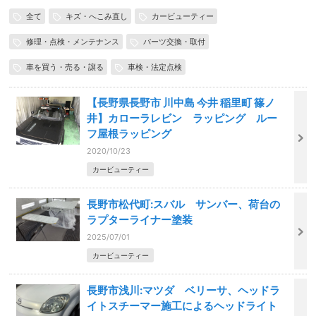
全て
キズ・へこみ直し
カービューティー
修理・点検・メンテナンス
パーツ交換・取付
車を買う・売る・譲る
車検・法定点検
【長野県長野市 川中島 今井 稲里町 篠ノ
井】カローラレビン ラッピング ルー
フ屋根ラッピング
2020/10/23
カービューティー
長野市松代町:スバル サンバー、荷台の
ラプターライナー塗装
2025/07/01
カービューティー
長野市浅川:マツダ ベリーサ、ヘッドラ
イトスチーマー施工によるヘッドライト