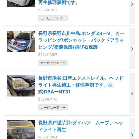
再生修理事例です。
2026/01/31
カービューティー
長野県長野市川中島:ホンダ ZRーV、カー
ラッピング/ボンネット・バックドアラッ
ピング/塗装保護/飛び石保護
2024/10/07
カービューティー
長野市湯谷:日産エクストレイル、ヘッド
ライト再生施工・修理事例です。型
式:DBAーNT31
2026/04/10
カービューティー
長野県戸隠芋井:ダイハツ ムーブ、ヘッ
ドライト再生
2025/10/04