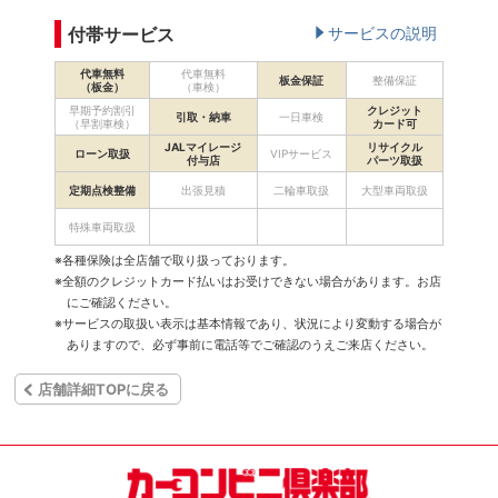
付帯サービス
サービスの説明
代車無料
代車無料
板金保証
整備保証
（板金）
（車検）
早期予約割引
クレジット
引取・納車
一日車検
（早割車検）
カード可
JALマイレージ
リサイクル
ローン取扱
VIPサービス
付与店
パーツ取扱
定期点検整備
出張見積
二輪車取扱
大型車両取扱
特殊車両取扱
※各種保険は全店舗で取り扱っております。
※全額のクレジットカード払いはお受けできない場合があります。お店
にご確認ください。
※サービスの取扱い表示は基本情報であり、状況により変動する場合が
ありますので、必ず事前に電話等でご確認のうえご来店ください。
店舗詳細TOPに戻る