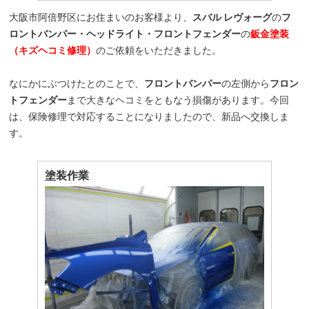
大阪市阿倍野区にお住まいのお客様より、
スバル レヴォーグ
の
フ
ロントバンパー・ヘッドライト・フロントフェンダー
の
鈑金塗装
（キズヘコミ修理）
のご依頼をいただきました。
なにかにぶつけたとのことで、
フロントバンパー
の左側から
フロン
トフェンダー
まで大きなヘコミをともなう損傷があります。今回
は、保険修理で対応することになりましたので、新品へ交換しま
す。
塗装作業