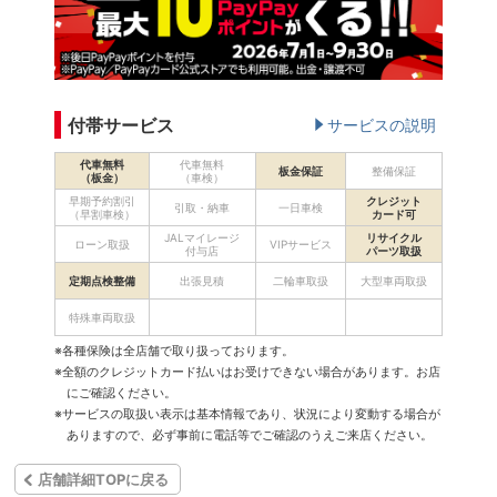
付帯サービス
サービスの説明
代車無料
代車無料
板金保証
整備保証
（板金）
（車検）
早期予約割引
クレジット
引取・納車
一日車検
（早割車検）
カード可
JALマイレージ
リサイクル
ローン取扱
VIPサービス
付与店
パーツ取扱
定期点検整備
出張見積
二輪車取扱
大型車両取扱
特殊車両取扱
※各種保険は全店舗で取り扱っております。
※全額のクレジットカード払いはお受けできない場合があります。お店
にご確認ください。
※サービスの取扱い表示は基本情報であり、状況により変動する場合が
ありますので、必ず事前に電話等でご確認のうえご来店ください。
店舗詳細TOPに戻る