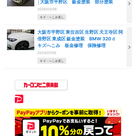
│大阪市平野区 鈑金塗装 部分塗装
2026/03/06
キズ・へこみ直し
大阪市平野区 東住吉区 生野区 天王寺区 阿
倍野区 東成区 鈑金塗装 BMW 320ｄ
キズへこみ 板金修理 保険修理
2024/07/05
キズ・へこみ直し