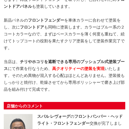
ントドアパネル
も塗装していきます。
新品パネルの
フロントフェンダー
を車体カラーに合わせて塗装を
し、次に
フロントドア
も同時に塗装します。カラーはブルー系の２
コートカラーなので、まずはベースカラーを薄く何度も重ねて、続
けてトップコートの役割を果たすクリア塗装をして塗装作業完了で
す。
当店は、
チリやホコリを遮断できる専用のプッシュプル式塗装ブー
ス
にて作業を行なうため、
高クオリティーの塗装を実現
いたしま
す。そのため異物が混入する心配はほとんどありません。塗装後も
しっかりと焼付け、乾燥させてから専用ポリッシャーで磨き上げ部
品を組み付けて完成です。
店舗からのコメント
スバル レヴォーグ
の
フロントバンパー・ヘッド
ライト・フロントフェンダー
交換が完了しまし