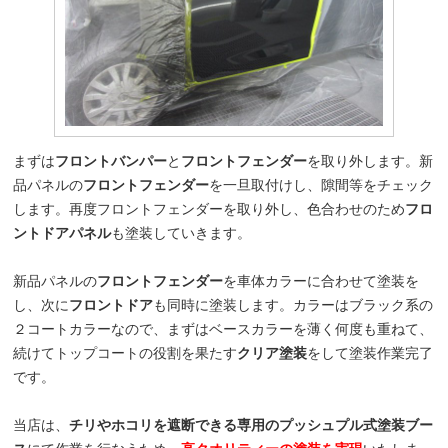
まずは
フロントバンパー
と
フロントフェンダー
を取り外します。新
品パネルの
フロントフェンダー
を一旦取付けし、隙間等をチェック
します。再度フロントフェンダーを取り外し、色合わせのため
フロ
ントドアパネル
も塗装していきます。
新品パネルの
フロントフェンダー
を車体カラーに合わせて塗装を
し、次に
フロントドア
も同時に塗装します。カラーはブラック系の
２コートカラーなので、まずはベースカラーを薄く何度も重ねて、
続けてトップコートの役割を果たす
クリア塗装
をして塗装作業完了
です。
当店は、
チリやホコリを遮断できる専用のプッシュプル式塗装ブー