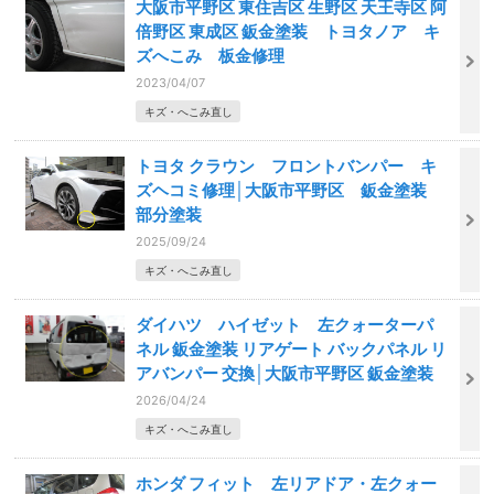
大阪市平野区 東住吉区 生野区 天王寺区 阿
倍野区 東成区 鈑金塗装 トヨタノア キ
ズへこみ 板金修理
2023/04/07
キズ・へこみ直し
トヨタ クラウン フロントバンパー キ
ズヘコミ修理│大阪市平野区 鈑金塗装
部分塗装
2025/09/24
キズ・へこみ直し
ダイハツ ハイゼット 左クォーターパ
ネル 鈑金塗装 リアゲート バックパネル リ
アバンパー 交換│大阪市平野区 鈑金塗装
2026/04/24
キズ・へこみ直し
ホンダ フィット 左リアドア・左クォー