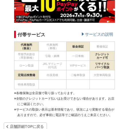
付帯サービス
サービスの説明
代車無料
代車無料
板金保証
整備保証
（板金）
（車検）
早期予約割引
クレジット
引取・納車
一日車検
（早割車検）
カード可
JALマイレージ
リサイクル
ローン取扱
VIPサービス
付与店
パーツ取扱
定期点検整備
出張見積
二輪車取扱
大型車両取扱
特殊車両取扱
※各種保険は全店舗で取り扱っております。
※全額のクレジットカード払いはお受けできない場合があります。お店
にご確認ください。
※サービスの取扱い表示は基本情報であり、状況により変動する場合が
ありますので、必ず事前に電話等でご確認のうえご来店ください。
店舗詳細TOPに戻る