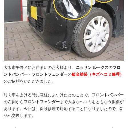
大阪市平野区にお住まいのお客様より、
ニッサン ルークス
の
フロ
ントバンパー・フロントフェンダー
の
鈑金塗装（キズヘコミ修理）
のご依頼をいただきました。
対向車をよける時に電柱にぶつけたとのことで、
フロントバンパー
の左側から
フロントフェンダー
まで大きなヘコミをともなう損傷が
あります。今回は、保険修理で対応することになりましたので、新
品へ交換します。