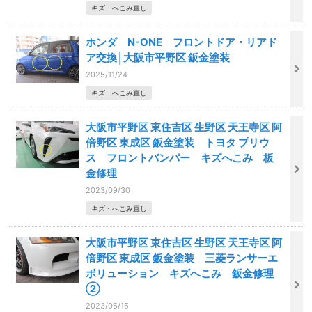
キズ・へこみ直し
ホンダ N-ONE フロントドア・リアド
ア交換│大阪市平野区 鈑金塗装
2025/11/24
キズ・へこみ直し
大阪市平野区 東住吉区 生野区 天王寺区 阿
倍野区 東成区 鈑金塗装 トヨタ プリウ
ス フロントバンパー キズへこみ 板
金修理
2023/09/30
キズ・へこみ直し
大阪市平野区 東住吉区 生野区 天王寺区 阿
倍野区 東成区 鈑金塗装 三菱ランサーエ
ボリューション キズへこみ 鈑金修理
②
2023/05/15