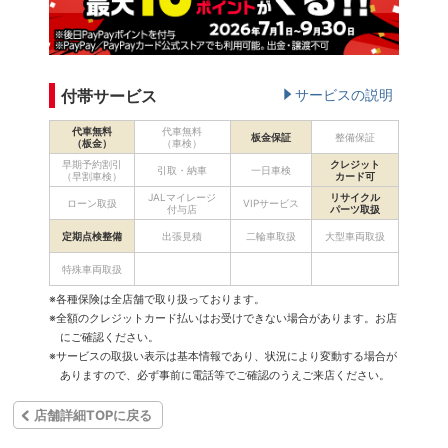
付帯サービス
サービスの説明
代車無料
代車無料
板金保証
整備保証
（板金）
（車検）
早期予約割引
クレジット
引取・納車
一日車検
（早割車検）
カード可
JALマイレージ
リサイクル
ローン取扱
VIPサービス
付与店
パーツ取扱
定期点検整備
出張見積
二輪車取扱
大型車両取扱
特殊車両取扱
※各種保険は全店舗で取り扱っております。
※全額のクレジットカード払いはお受けできない場合があります。お店
にご確認ください。
※サービスの取扱い表示は基本情報であり、状況により変動する場合が
ありますので、必ず事前に電話等でご確認のうえご来店ください。
店舗詳細TOPに戻る