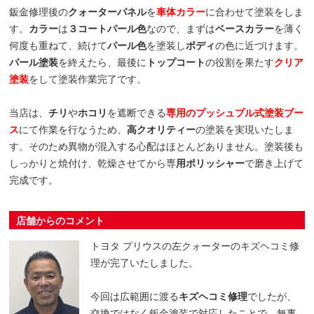
鈑金修理後の
クォーターパネル
を
車体カラー
に合わせて塗装をしま
す。
カラー
は
３コートパール色
なので、まずは
ベースカラー
を薄く
何度も重ねて、続けて
パール色
を塗装し
ボディ
の色に近づけます。
パール塗装
を終えたら、最後に
トップコート
の役割を果たす
クリア
塗装
をして塗装作業完了です。
当店は、
チリ
や
ホコリ
を遮断できる
専用のプッシュプル式塗装ブー
ス
にて作業を行なうため、
高クオリティー
の塗装を実現いたしま
す。そのため異物が混入する心配はほとんどありません。塗装後も
しっかりと焼付け、乾燥させてから専
用ポリッシャー
で磨き上げて
完成です。
店舗からのコメント
トヨタ プリウスの左クォーターのキズヘコミ修
理が完了いたしました。
今回は広範囲に渡る
キズヘコミ修理
でしたが、
交換ではなく鈑金塗装で対応したことで、無事