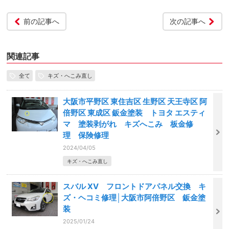
前の記事へ
次の記事へ
関連記事
全て
キズ・へこみ直し
大阪市平野区 東住吉区 生野区 天王寺区 阿
倍野区 東成区 鈑金塗装 トヨタ エスティ
マ 塗装剥がれ キズへこみ 板金修
理 保険修理
2024/04/05
キズ・へこみ直し
スバル XV フロントドアパネル交換 キ
ズ・ヘコミ修理│大阪市阿倍野区 鈑金塗
装
2025/01/24