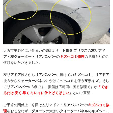
大阪市平野区にお住まいのS様より、
トヨタ プリウス
の
左リアド
ア・左クォーター・リアバンパー
の
キズヘコミ修理
の見積もりのご
依頼をいただきました。
左リアドア
後方から
リアバンパー
に掛けての
キズヘコミ、リアドア
後方から
クォーターパネル
にかけての
ヘコミ
を伴う
変形キズ
、そし
て
リアバンパー
の3点です。損傷は広範囲に渡る修理ですが
「でき
るだけ 安く 早く キレイに仕上げてほしい」
とのご要望。
ご予算の関係上、今回は
左リアドア・リアバンパー
の
キズヘコミ修
理
をおこなわず、
ダメージ
の大きい
クォーターパネル
の
キズヘコミ