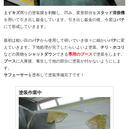
まず
キズ
周りの塗装膜を剥離し、凹み、変形部分を
スタッド溶接機
を用いて引き出し鈑金しています。引き出し鈑金の後、今度は
パテ
にて形成していきます。
最初は粗い目の
パテ
から使用して研いでいき徐々に細かい
パテ
に変
えていきます。下地処理が完了したらいよいよ塗装。
チリ・ホコリ
などの異物を
シャットダウン
できる
専用のブース
で塗装をします。
ブース
に入庫後、養生して他の部分に塗装が付かないようにしま
す。
サフェーサー
を塗布して塗装準備完了です！
塗装作業中