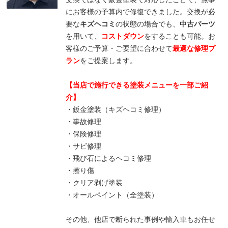
にお客様の予算内で修復できました。交換が必
要な
キズヘコミ
の状態の場合でも、
中古パーツ
を用いて、
コストダウン
をすることも可能。お
客様のご予算・ご要望に合わせて
最適な修理プ
ラン
をご提案します。
【当店で施行できる塗装メニューを一部ご紹
介】
・鈑金塗装（キズヘコミ修理）
・事故修理
・保険修理
・サビ修理
・飛び石によるヘコミ修理
・擦り傷
・クリア剥げ塗装
・オールペイント（全塗装）
その他、他店で断られた事例や輸入車もお任せ