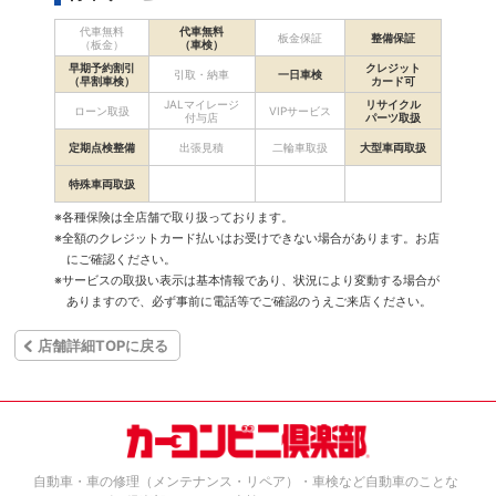
代車無料
代車無料
板金保証
整備保証
（板金）
（車検）
早期予約割引
クレジット
引取・納車
一日車検
（早割車検）
カード可
JALマイレージ
リサイクル
ローン取扱
VIPサービス
付与店
パーツ取扱
定期点検整備
出張見積
二輪車取扱
大型車両取扱
特殊車両取扱
※各種保険は全店舗で取り扱っております。
※全額のクレジットカード払いはお受けできない場合があります。お店
にご確認ください。
※サービスの取扱い表示は基本情報であり、状況により変動する場合が
ありますので、必ず事前に電話等でご確認のうえご来店ください。
店舗詳細TOPに戻る
自動車・車の修理（メンテナンス・リペア）・車検など自動車のことな