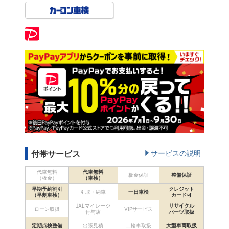
付帯サービス
サービスの説明
代車無料
代車無料
板金保証
整備保証
（板金）
（車検）
早期予約割引
クレジット
引取・納車
一日車検
（早割車検）
カード可
JALマイレージ
リサイクル
ローン取扱
VIPサービス
付与店
パーツ取扱
定期点検整備
出張見積
二輪車取扱
大型車両取扱