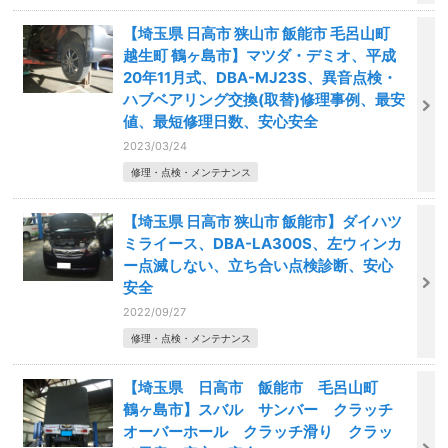
【埼玉県 日高市 狭山市 飯能市 毛呂山町
越生町 鶴ヶ島市】マツダ・デミオ、平成
20年11月式、DBA-MJ23S、異音点検・
ハブベアリング交換(取替)修理事例、最安
値、最短修理日数、安心安全
2023/03/24
修理・点検・メンテナンス
【埼玉県 日高市 狭山市 飯能市】ダイハツ
ミライース、DBA-LA300S、左ウィンカ
ー点滅しない、立ち合い点検診断、安心
安全
2022/09/27
修理・点検・メンテナンス
【埼玉県 日高市 飯能市 毛呂山町
鶴ヶ島市】スバル サンバー クラッチ
オーバーホール クラッチ滑り クラッ