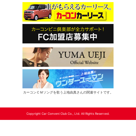
カーコンＣＭソングを歌う上地由真さんの関連サイトです。
Copyright Car Conveni Club Co., Ltd. All Rights Reserved.