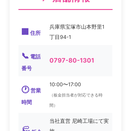
兵庫県宝塚市山本野里1
🏢
住所
丁目94-1
📞
電話
0797-80-1301
番号
10:00〜17:00
🕐
営業
（板金担当者が対応できる時
時間
間）
当社直営 尼崎工場にて実
🏭