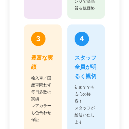
ン０で高品
質＆低価格
3
4
豊富な実
スタッフ
績
全員が明
るく親切
輸入車／国
産車問わず
初めてでも
毎日多数の
安心の接
実績
客！
レアカラー
スタッフが
も色合わせ
給油いたし
保証
ます