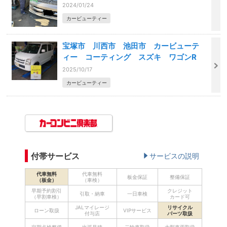
2024/01/24
カービューティー
宝塚市 川西市 池田市 カービューテ
ィー コーティング スズキ ワゴンR
2025/10/17
カービューティー
付帯サービス
サービスの説明
代車無料
代車無料
板金保証
整備保証
（板金）
（車検）
早期予約割引
クレジット
引取・納車
一日車検
（早割車検）
カード可
JALマイレージ
リサイクル
ローン取扱
VIPサービス
付与店
パーツ取扱