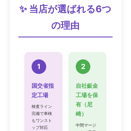
✨ 当店が選ばれる6つ
の理由
1
2
国交省指
自社鈑金
定工場
工場を保
有（尼
検査ライン
崎）
完備で車検
もワンスト
中間マージ
ップ対応