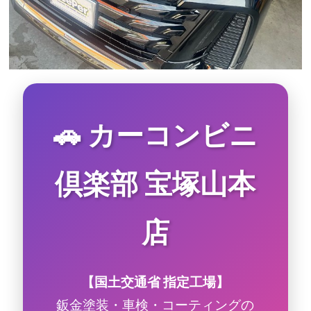
🚗 カーコンビニ
倶楽部 宝塚山本
店
【国土交通省 指定工場】
鈑金塗装・車検・コーティングの