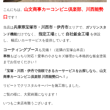
山文商事カーコンビニ倶楽部、川西能勢
こんにちは。
口
です！
兵庫県宝塚市・川西市・伊丹市
当店は
エリアで、
ガソリンスタ
指定工場
自社鈑金工場
ンド機能
だけでなく、
として
を併設
し、 幅広いカーサービスを提供しています。
コーティングブース
も完備！（近隣の宝塚山本店）
車検
もばっちり対応！愛車の小さなキズ修理から本格的な板金塗装
までお任せください！
「宝塚・川西・伊丹で信頼できるカーサービスをお探しなら、山文
商事カーコンビニ倶楽部 川西能勢口へ！」
リピートでクリスタルキーパーを施工致しました。
ご覧の様に、大変綺麗になります！
いつもご来店有難うございます。