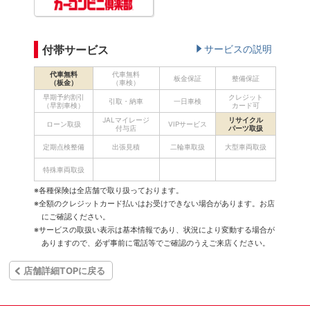
付帯サービス
サービスの説明
代車無料
代車無料
板金保証
整備保証
（板金）
（車検）
早期予約割引
クレジット
引取・納車
一日車検
（早割車検）
カード可
JALマイレージ
リサイクル
ローン取扱
VIPサービス
付与店
パーツ取扱
定期点検整備
出張見積
二輪車取扱
大型車両取扱
特殊車両取扱
※各種保険は全店舗で取り扱っております。
※全額のクレジットカード払いはお受けできない場合があります。お店
にご確認ください。
※サービスの取扱い表示は基本情報であり、状況により変動する場合が
ありますので、必ず事前に電話等でご確認のうえご来店ください。
店舗詳細TOPに戻る