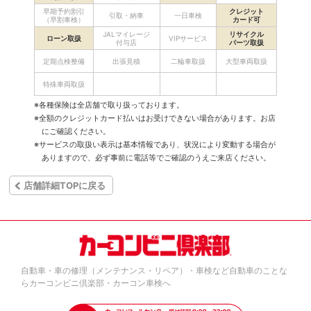
早期予約割引
クレジット
引取・納車
一日車検
（早割車検）
カード可
JALマイレージ
リサイクル
ローン取扱
VIPサービス
付与店
パーツ取扱
定期点検整備
出張見積
二輪車取扱
大型車両取扱
特殊車両取扱
※各種保険は全店舗で取り扱っております。
※全額のクレジットカード払いはお受けできない場合があります。お店
にご確認ください。
※サービスの取扱い表示は基本情報であり、状況により変動する場合が
ありますので、必ず事前に電話等でご確認のうえご来店ください。
店舗詳細TOPに戻る
自動車・車の修理（メンテナンス・リペア）・車検など自動車のことな
らカーコンビニ倶楽部・カーコン車検へ