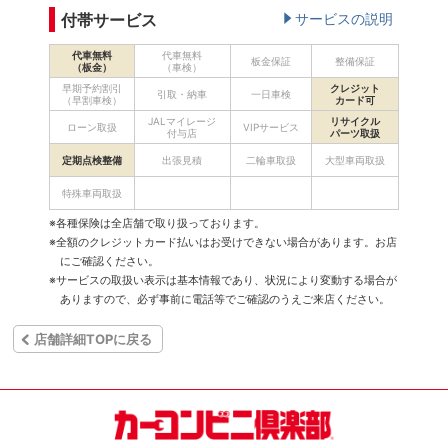
付帯サービス
サービスの説明
代車無料
代車無料
板金保証
整備保証
（板金）
（車検）
早期予約割引
クレジット
引取・納車
一日車検
（早割車検）
カード可
JALマイレージ
リサイクル
ローン取扱
VIPサービス
付与店
パーツ取扱
定期点検整備
出張見積
二輪車取扱
大型車両取扱
特殊車両取扱
※各種保険は全店舗で取り扱っております。
※全額のクレジットカード払いはお受けできない場合があります。お店
にご確認ください。
※サービスの取扱い表示は基本情報であり、状況により変動する場合が
ありますので、必ず事前に電話等でご確認のうえご来店ください。
店舗詳細TOPに戻る