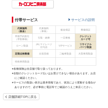
付帯サービス
サービスの説明
代車無料
代車無料
板金保証
整備保証
（板金）
（車検）
早期予約割引
クレジット
引取・納車
一日車検
（早割車検）
カード可
JALマイレージ
リサイクル
ローン取扱
VIPサービス
付与店
パーツ取扱
定期点検整備
出張見積
二輪車取扱
大型車両取扱
特殊車両取扱
※各種保険は全店舗で取り扱っております。
※全額のクレジットカード払いはお受けできない場合があります。お店
にご確認ください。
※サービスの取扱い表示は基本情報であり、状況により変動する場合が
ありますので、必ず事前に電話等でご確認のうえご来店ください。
店舗詳細TOPに戻る