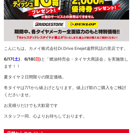
こんにちは。カメイ株式会社Dr.Drive Enejet遠野民話の里店です。
6/17(
土
)
、
6/18(
日
)
と「燃油特売会・タイヤ大商談会」を実施致し
ます！！
夏タイヤ２日間限りの限定価格。
冬タイヤは7/1から値上げとなります。値上げ前のご購入をご検討
くださいませ。
お見積りだけでも大歓迎です
スタッフ一同、心よりお待ちしております。