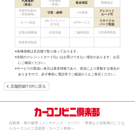
代車無料
代車無料
板金保証
整備保証
（板金）
（車検）
早期予約割引
クレジット
引取・納車
一日車検
（早割車検）
カード可
JALマイレージ
リサイクル
ローン取扱
VIPサービス
付与店
パーツ取扱
定期点検整備
出張見積
二輪車取扱
大型車両取扱
特殊車両取扱
※各種保険は全店舗で取り扱っております。
※全額のクレジットカード払いはお受けできない場合があります。お店
にご確認ください。
※サービスの取扱い表示は基本情報であり、状況により変動する場合が
ありますので、必ず事前に電話等でご確認のうえご来店ください。
店舗詳細TOPに戻る
自動車・車の修理（メンテナンス・リペア）・車検など自動車のことな
らカーコンビニ倶楽部・カーコン車検へ