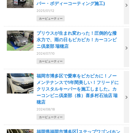
パー・ボディーコーティング施工)
2025/01/12
カービューティー
プリウスが生まれ変わった！圧倒的な撥
水力で、雨の日もピカピカ！カーコンビ
ニ倶楽部 瑞穂店
2024/07/10
カービューティー
福岡市博多区で愛車をピカピカに！ノー
メンテナンスで1年間美しい！フリードに
クリスタルキーパーを施工しました。カ
ーコンビニ倶楽部（株）喜多村石油店 瑞
穂店
2024/08/18
カービューティー
福岡県福岡市博多区|ステップワゴン(ホン