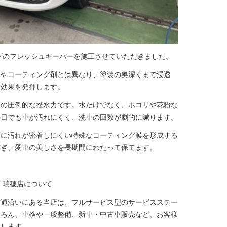
ングのフレッシュキーパーを施工させていただきました。
スやコーティング剤とは異なり、塗装の奥深くまで浸透
護効果を発揮します。
その圧倒的な撥水力です。水だけでなく、ホコリや花粉な
の日でも車が汚れにくく、洗車の回数が劇的に減ります。
面に汚れが密着しにくい特殊なコーティング膜を形成する
防ぎ、愛車の美しさを長期間にわたって保てます。
 瑞穂店について
紫通沿いにある当店は、フルサービス型のサービスステー
ちろん、車検や一般整備、新車・中古車販売など、お客様
たします。