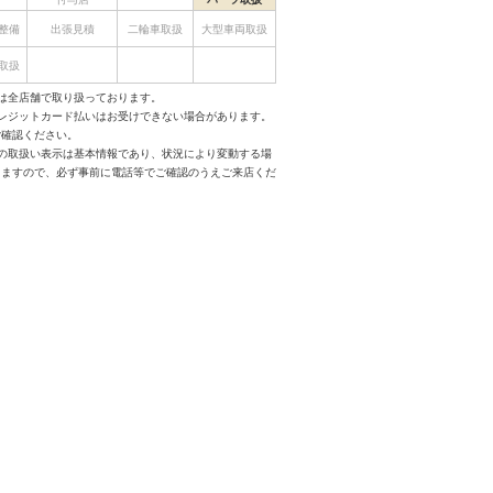
整備
出張見積
二輪車取扱
大型車両取扱
取扱
は全店舗で取り扱っております。
クレジットカード払いはお受けできない場合があります。
ご確認ください。
スの取扱い表示は基本情報であり、状況により変動する場
りますので、必ず事前に電話等でご確認のうえご来店くだ