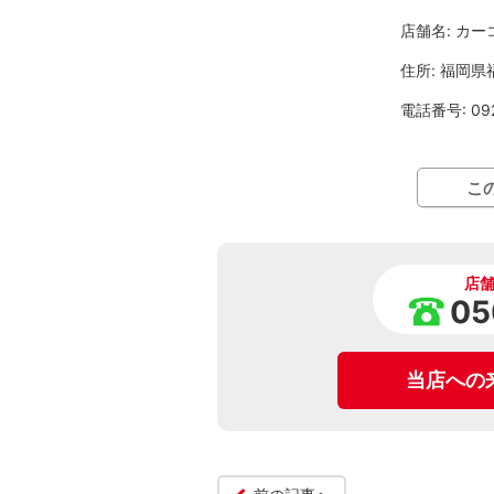
店舗名: カ
住所: 福岡
電話番号: 092
こ
店
05
当店への