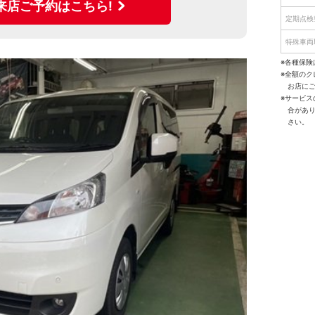
来店ご予約はこちら!
定期点検
特殊車両
※各種保険
※全額の
お店に
※サービ
合があ
さい。