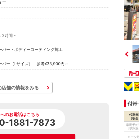
ィー
：2時間～
ーパー・ボディーコーティング施工
パー（Lサイズ） 参考¥33,900円～
の店舗の情報をみる
付帯
舗へのお電話はこちら
代車無
（板金
0-1881-7873
早期予約
（早割車
ローン