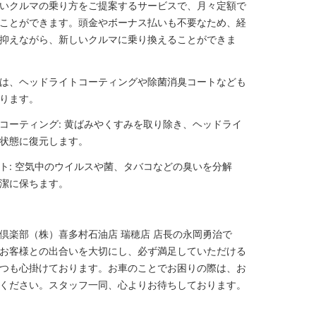
いクルマの乗り方をご提案するサービスで、月々定額で
ことができます。頭金やボーナス払いも不要なため、経
抑えながら、新しいクルマに乗り換えることができま
は、ヘッドライトコーティングや除菌消臭コートなども
ります。
コーティング: 黄ばみやくすみを取り除き、ヘッドライ
状態に復元します。
ト: 空気中のウイルスや菌、タバコなどの臭いを分解
潔に保ちます。
倶楽部（株）喜多村石油店 瑞穂店 店長の永岡勇治で
お客様との出合いを大切にし、必ず満足していただける
つも心掛けております。お車のことでお困りの際は、お
ください。スタッフ一同、心よりお待ちしております。