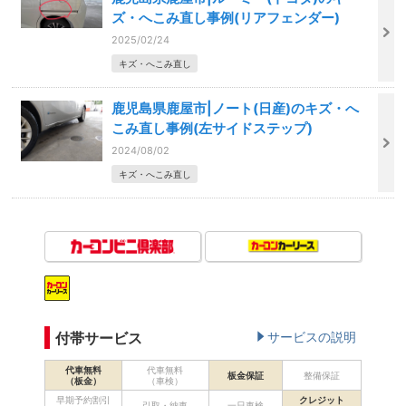
ズ・へこみ直し事例(リアフェンダー)
2025/02/24
キズ・へこみ直し
鹿児島県鹿屋市|ノート(日産)のキズ・へ
こみ直し事例(左サイドステップ)
2024/08/02
キズ・へこみ直し
付帯サービス
サービスの説明
代車無料
代車無料
板金保証
整備保証
（板金）
（車検）
早期予約割引
クレジット
引取・納車
一日車検