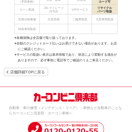
（早割車検）
カード可
JALマイレージ
リサイクル
ローン取扱
VIPサービス
付与店
パーツ取扱
定期点検整備
出張見積
二輪車取扱
大型車両取扱
特殊車両取扱
※各種保険は全店舗で取り扱っております。
※全額のクレジットカード払いはお受けできない場合があります。お店
にご確認ください。
※サービスの取扱い表示は基本情報であり、状況により変動する場合が
ありますので、必ず事前に電話等でご確認のうえご来店ください。
店舗詳細TOPに戻る
自動車・車の修理（メンテナンス・リペア）・車検など自動車のことな
らカーコンビニ倶楽部・カーコン車検へ