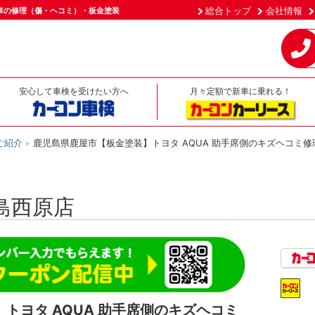
総合トップ
会社情報
車の修理（傷・ヘコミ）・板金塗装
安心して車検を受けたい方へ
月々定額で新車に乗れる！
ご紹介
鹿児島県鹿屋市【板金塗装】トヨタ AQUA 助手席側のキズヘコミ修
島西原店
トヨタ AQUA 助手席側のキズヘコミ