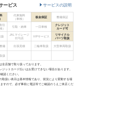
サービス
サービスの説明
料
代車無料
板金保証
整備保証
）
（車検）
割引
クレジット
引取・納車
一日車検
検）
カード可
JALマイレージ
リサイクル
取扱
VIPサービス
付与店
パーツ取扱
整備
出張見積
二輪車取扱
大型車両取扱
取扱
は全店舗で取り扱っております。
クレジットカード払いはお受けできない場合があります。
ご確認ください。
スの取扱い表示は基本情報であり、状況により変動する場
りますので、必ず事前に電話等でご確認のうえご来店くだ