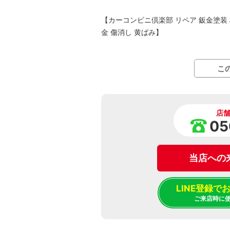
【カーコンビニ倶楽部 リペア 鈑金塗装 板
金 傷消し 黄ばみ】
こ
店
05
当店への
LINE登録
ご来店時に