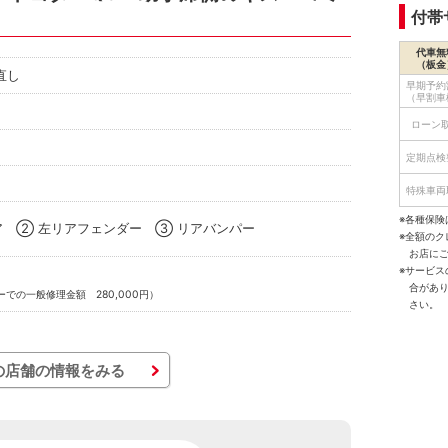
付帯
代車無
（板金
直し
早期予約
（早割車
ローン
定期点検
特殊車両
※各種保険
ア ② 左リアフェンダー ③ リアバンパー
※全額の
お店に
※サービ
合があ
での一般修理金額 280,000円）
さい。
の店舗の情報をみる