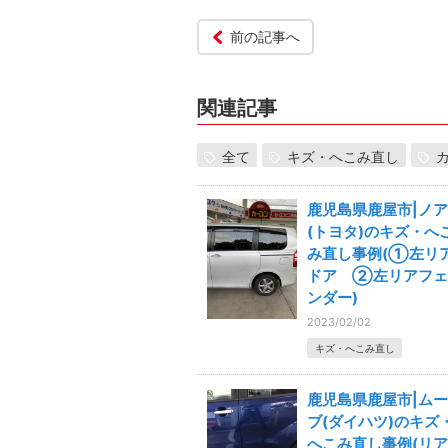
前の記事へ
関連記事
全て
キズ・へこみ直し
鹿児島県鹿屋市|ノア
(トヨタ)のキズ・へ
み直し事例(①左リ
ドア ②左リアフェ
ンダー)
2023/02/02
キズ・へこみ直し
鹿児島県鹿屋市|ムー
ブ(ダイハツ)のキズ
へこみ直し事例(リア