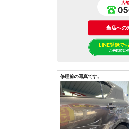
店
05
当店への
LINE登録
ご来店時に
修理前の写真です。