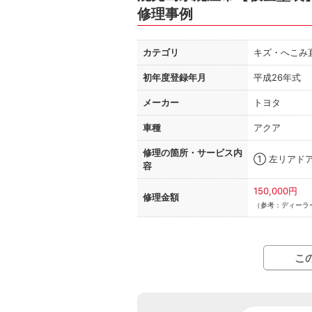
修理事例
カテゴリ
キズ・へこみ
初年度登録年月
平成26年式
メーカー
トヨタ
車種
アクア
修理の箇所・
サービス内
① 左リアド
容
150,000円
修理金額
（参考：ディーラー
こ