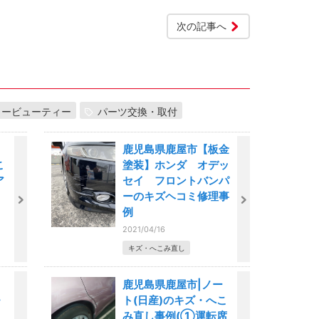
次の記事へ
カービューティー
パーツ交換・取付
鹿児島県鹿屋市【板金
こ
塗装】ホンダ オデッ
ア
セイ フロントバンパ
ーのキズヘコミ修理事
例
2021/04/16
キズ・へこみ直し
鹿児島県鹿屋市|ノー
・
ト(日産)のキズ・へこ
み直し事例(①運転席