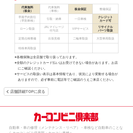
代車無料
代車無料
板金保証
整備保証
（板金）
（車検）
早期予約割引
クレジット
引取・納車
一日車検
（早割車検）
カード可
JALマイレージ
リサイクル
ローン取扱
VIPサービス
付与店
パーツ取扱
定期点検整備
出張見積
二輪車取扱
大型車両取扱
特殊車両取扱
※各種保険は全店舗で取り扱っております。
※全額のクレジットカード払いはお受けできない場合があります。お店
にご確認ください。
※サービスの取扱い表示は基本情報であり、状況により変動する場合が
ありますので、必ず事前に電話等でご確認のうえご来店ください。
店舗詳細TOPに戻る
自動車・車の修理（メンテナンス・リペア）・車検など自動車のことな
らカーコンビニ倶楽部・カーコン車検へ