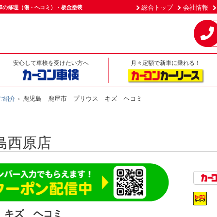
総合トップ
会社情報
車の修理（傷・ヘコミ）・板金塗装
安心して車検を受けたい方へ
月々定額で新車に乗れる！
ご紹介
鹿児島 鹿屋市 プリウス キズ ヘコミ
島西原店
 キズ ヘコミ