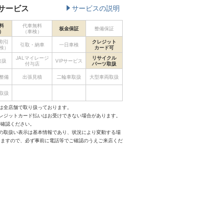
サービス
サービスの説明
料
代車無料
板金保証
整備保証
）
（車検）
割引
クレジット
引取・納車
一日車検
検）
カード可
JALマイレージ
リサイクル
取扱
VIPサービス
付与店
パーツ取扱
整備
出張見積
二輪車取扱
大型車両取扱
取扱
は全店舗で取り扱っております。
クレジットカード払いはお受けできない場合があります。
ご確認ください。
スの取扱い表示は基本情報であり、状況により変動する場
りますので、必ず事前に電話等でご確認のうえご来店くだ