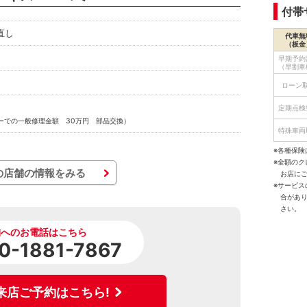
付帯
直し
代車無
（板金
早期予約
（早割車
ローン
定期点検
ーでの一般修理金額 30万円 部品交換）
特殊車両
※各種保険
※全額の
の店舗の情報をみる
お店に
※サービ
合があ
さい。
舗へのお電話はこちら
0-1881-7867
来店ご予約はこちら!