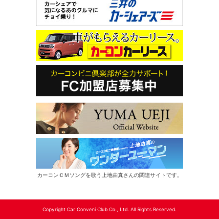
カーコンＣＭソングを歌う上地由真さんの関連サイトです。
Copyright Car Conveni Club Co., Ltd. All Rights Reserved.