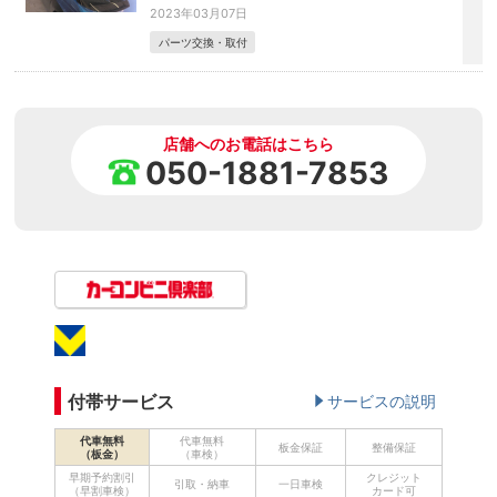
2023年03月07日
パーツ交換・取付
店舗へのお電話はこちら
050-1881-7853
付帯サービス
サービスの説明
代車無料
代車無料
板金保証
整備保証
（板金）
（車検）
早期予約割引
クレジット
引取・納車
一日車検
（早割車検）
カード可