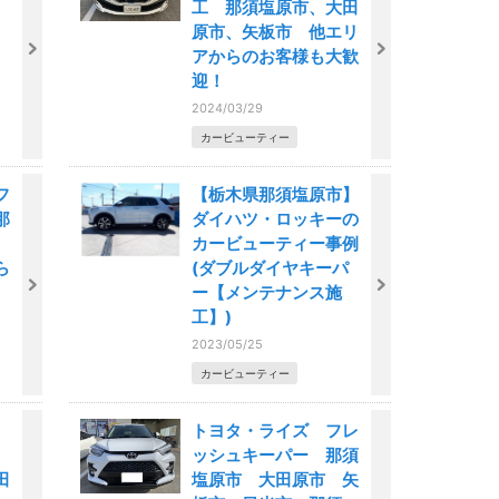
工 那須塩原市、大田
原市、矢板市 他エリ
アからのお客様も大歓
迎！
2024/03/29
カービューティー
フ
【栃木県那須塩原市】
那
ダイハツ・ロッキーの
、
カービューティー事例
ら
(ダブルダイヤキーパ
ー【メンテナンス施
工】)
2023/05/25
カービューティー
トヨタ・ライズ フレ
ッシュキーパー 那須
田
塩原市 大田原市 矢