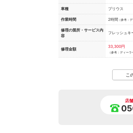
車種
プリウス
作業時間
2時間
（
参考：デ
修理の箇所・
サービス内
フレッシュキ
容
33,300円
修理金額
（参考：ディーラ
こ
店
05