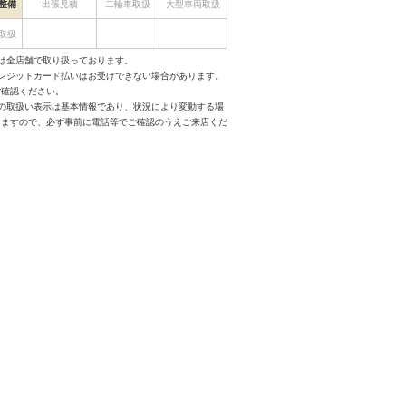
整備
出張見積
二輪車取扱
大型車両取扱
取扱
は全店舗で取り扱っております。
クレジットカード払いはお受けできない場合があります。
ご確認ください。
スの取扱い表示は基本情報であり、状況により変動する場
りますので、必ず事前に電話等でご確認のうえご来店くだ