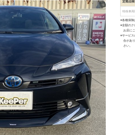
定期点検
特殊車両
※各種保険
※全額の
お店に
※サービ
合があ
さい。