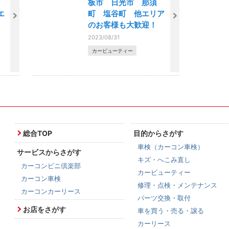
市
板市 日光市 那須
エ
町 塩谷町 他エリア
のお客様も大歓迎！
2023/08/31
カービューティー
総合TOP
目的からさがす
車検（カーコン車検）
サービスからさがす
キズ・へこみ直し
カーコンビニ倶楽部
カービューティー
カーコン車検
修理・点検・メンテナンス
カーコンカーリース
パーツ交換・取付
お店をさがす
車を買う・売る・譲る
カーリース