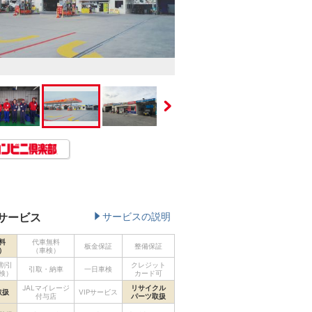
サービス
サービスの説明
料
代車無料
板金保証
整備保証
）
（車検）
割引
クレジット
引取・納車
一日車検
検）
カード可
JALマイレージ
リサイクル
取扱
VIPサービス
付与店
パーツ取扱