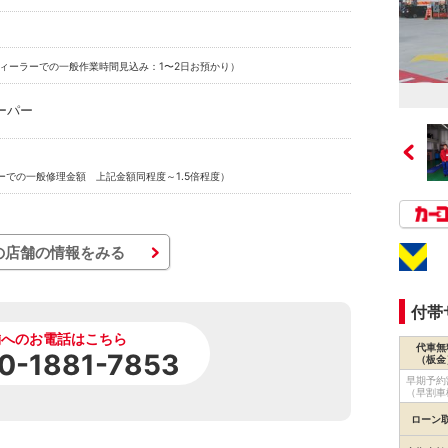
ィーラーでの一般作業時間見込み：1〜2日お預かり）
ーパー
ーでの一般修理金額 上記金額同程度～1.5倍程度）
の店舗の情報をみる
付帯
舗へのお電話はこちら
代車無
0-1881-7853
（板金
早期予約
（早割車
ローン