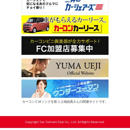
カーコンＣＭソングを歌う上地由真さんの関連サイトです。
Copyright Car Conveni Club Co., Ltd. All Rights Reserved.