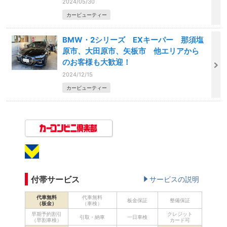
2024/05/30
カービューティー
BMW・2シリーズ EXキーパー 那須塩
原市、大田原市、矢板市 他エリアから
のお客様も大歓迎！
2024/12/15
カービューティー
付帯サービス
サービスの説明
代車無料
代車無料
板金保証
整備保証
（板金）
（車検）
早期予約割引
クレジット
引取・納車
一日車検
（早割車検）
カード可