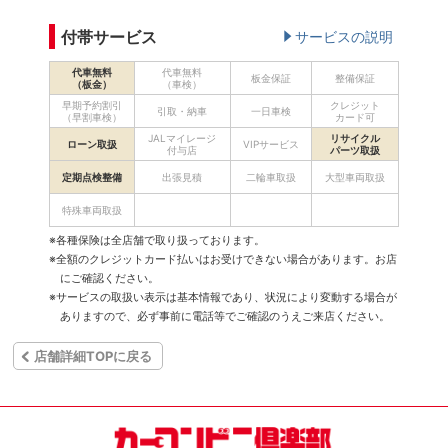
付帯サービス
サービスの説明
代車無料
代車無料
板金保証
整備保証
（板金）
（車検）
早期予約割引
クレジット
引取・納車
一日車検
（早割車検）
カード可
JALマイレージ
リサイクル
ローン取扱
VIPサービス
付与店
パーツ取扱
定期点検整備
出張見積
二輪車取扱
大型車両取扱
特殊車両取扱
※各種保険は全店舗で取り扱っております。
※全額のクレジットカード払いはお受けできない場合があります。お店
にご確認ください。
※サービスの取扱い表示は基本情報であり、状況により変動する場合が
ありますので、必ず事前に電話等でご確認のうえご来店ください。
店舗詳細TOPに戻る