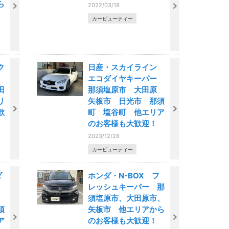
ら
2022/03/18
カービューティー
ク
日産・スカイライン
エコダイヤキーパー
田
那須塩原市 大田原
リ
矢板市 日光市 那須
歓
町 塩谷町 他エリア
のお客様も大歓迎！
2023/12/28
カービューティー
ダ
ホンダ・N-BOX フ
ー
レッシュキーパー 那
原
須塩原市、大田原市、
須
矢板市 他エリアから
ア
のお客様も大歓迎！