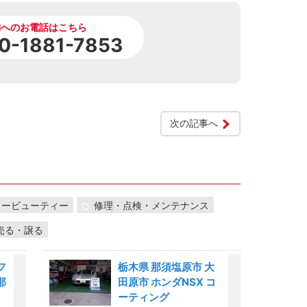
舗へのお電話はこちら
0-1881-7853
次の記事へ
カービューティー
修理・点検・メンテナンス
売る・譲る
フ
栃木県 那須塩原市 大
那
田原市 ホンダNSX コ
、
ーティング