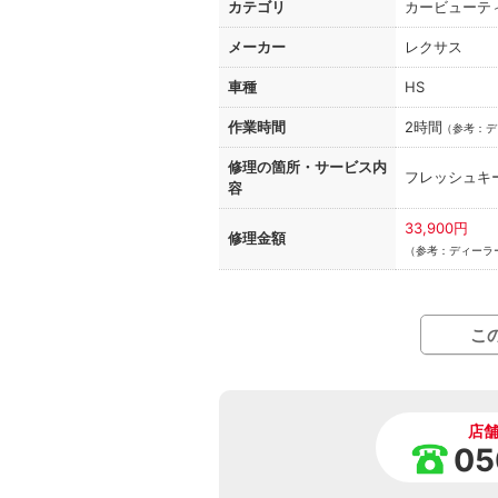
カテゴリ
カービューテ
メーカー
レクサス
車種
HS
作業時間
2時間
（
参考：デ
修理の箇所・
サービス内
フレッシュキ
容
33,900円
修理金額
（参考：ディーラ
こ
店
05