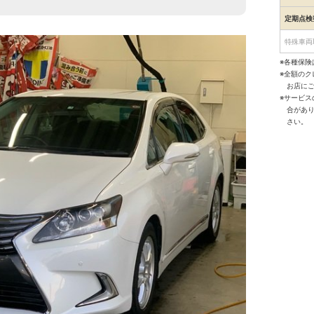
定期点検
特殊車両
※各種保険
※全額の
お店に
※サービ
合があ
さい。