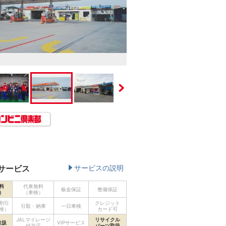
サービス
サービスの説明
料
代車無料
板金保証
整備保証
）
（車検）
割引
クレジット
引取・納車
一日車検
検）
カード可
JALマイレージ
リサイクル
取扱
VIPサービス
付与店
パーツ取扱