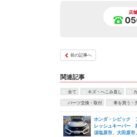
店
05
前の記事へ
関連記事
全て
キズ・へこみ直し
パーツ交換・取付
車を買う・
ホンダ・シビック 
レッシュキーパー 
須塩原市、大田原市