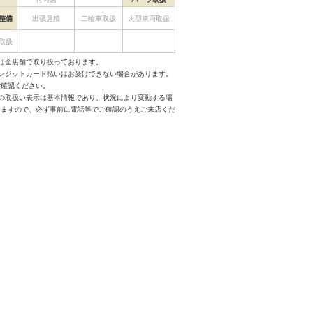
整備
出張見積
二輪車取扱
大型車両取扱
取扱
は全店舗で取り扱っております。
クレジットカード払いはお受けできない場合があります。
ご確認ください。
スの取扱い表示は基本情報であり、状況により変動する場
りますので、必ず事前に電話等でご確認のうえご来店くだ