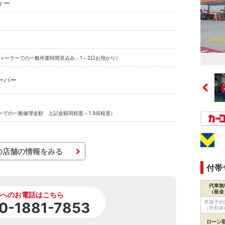
ィー
ィーラーでの一般作業時間見込み：1～2日お預かり）
ーパー
ーでの一般修理金額 上記金額同程度～1.5倍程度）
の店舗の情報をみる
付帯
代車無
（板金
舗へのお電話はこちら
早期予約
0-1881-7853
（早割車
ローン