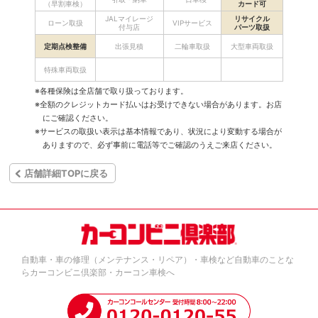
（早割車検）
カード可
JALマイレージ
リサイクル
ローン取扱
VIPサービス
付与店
パーツ取扱
定期点検整備
出張見積
二輪車取扱
大型車両取扱
特殊車両取扱
※各種保険は全店舗で取り扱っております。
※全額のクレジットカード払いはお受けできない場合があります。お店
にご確認ください。
※サービスの取扱い表示は基本情報であり、状況により変動する場合が
ありますので、必ず事前に電話等でご確認のうえご来店ください。
店舗詳細TOPに戻る
自動車・車の修理（メンテナンス・リペア）・車検など自動車のことな
らカーコンビニ倶楽部・カーコン車検へ