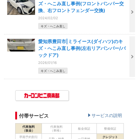
ズ・へこみ直し事例(フロントバンパー交
換、右フロントフェンダー交換)
2024/02/02
キズ・へこみ直し
愛知県豊田市|ミライース(ダイハツ)のキ
ズ・へこみ直し事例(左右リアバンパー/バ
ックドア)
2026/01/16
キズ・へこみ直し
付帯サービス
サービスの説明
代車無料
代車無料
板金保証
整備保証
（板金）
（車検）
早期予約割引
クレジット
引取・納車
一日車検