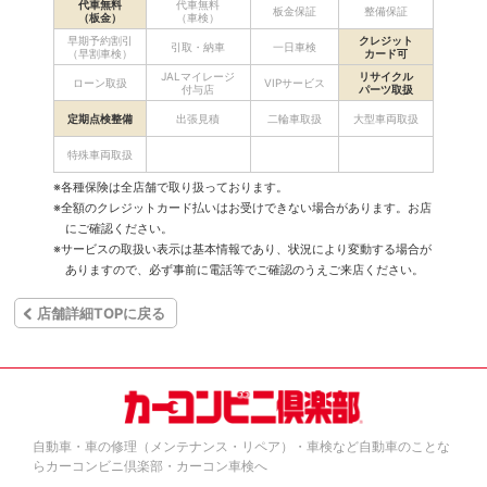
代車無料
代車無料
板金保証
整備保証
（板金）
（車検）
早期予約割引
クレジット
引取・納車
一日車検
（早割車検）
カード可
JALマイレージ
リサイクル
ローン取扱
VIPサービス
付与店
パーツ取扱
定期点検整備
出張見積
二輪車取扱
大型車両取扱
特殊車両取扱
※各種保険は全店舗で取り扱っております。
※全額のクレジットカード払いはお受けできない場合があります。お店
にご確認ください。
※サービスの取扱い表示は基本情報であり、状況により変動する場合が
ありますので、必ず事前に電話等でご確認のうえご来店ください。
店舗詳細TOPに戻る
自動車・車の修理（メンテナンス・リペア）・車検など自動車のことな
らカーコンビニ倶楽部・カーコン車検へ