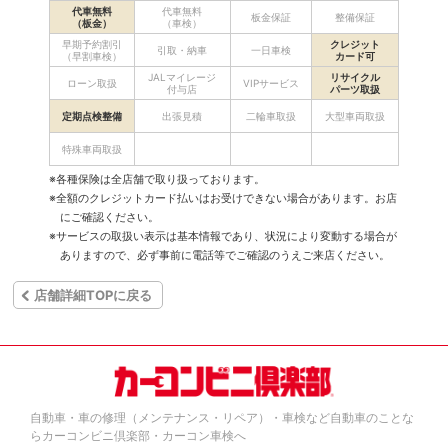
代車無料
代車無料
板金保証
整備保証
（板金）
（車検）
早期予約割引
クレジット
引取・納車
一日車検
（早割車検）
カード可
JALマイレージ
リサイクル
ローン取扱
VIPサービス
付与店
パーツ取扱
定期点検整備
出張見積
二輪車取扱
大型車両取扱
特殊車両取扱
※各種保険は全店舗で取り扱っております。
※全額のクレジットカード払いはお受けできない場合があります。お店
にご確認ください。
※サービスの取扱い表示は基本情報であり、状況により変動する場合が
ありますので、必ず事前に電話等でご確認のうえご来店ください。
店舗詳細TOPに戻る
自動車・車の修理（メンテナンス・リペア）・車検など自動車のことな
らカーコンビニ倶楽部・カーコン車検へ