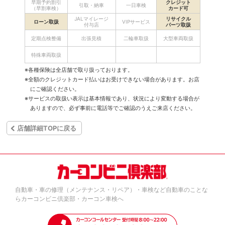
早期予約割引
クレジット
引取・納車
一日車検
（早割車検）
カード可
JALマイレージ
リサイクル
ローン取扱
VIPサービス
付与店
パーツ取扱
定期点検整備
出張見積
二輪車取扱
大型車両取扱
特殊車両取扱
※各種保険は全店舗で取り扱っております。
※全額のクレジットカード払いはお受けできない場合があります。お店
にご確認ください。
※サービスの取扱い表示は基本情報であり、状況により変動する場合が
ありますので、必ず事前に電話等でご確認のうえご来店ください。
店舗詳細TOPに戻る
自動車・車の修理（メンテナンス・リペア）・車検など自動車のことな
らカーコンビニ倶楽部・カーコン車検へ