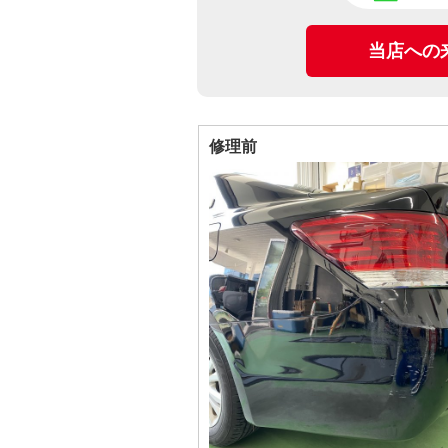
当店への
修理前