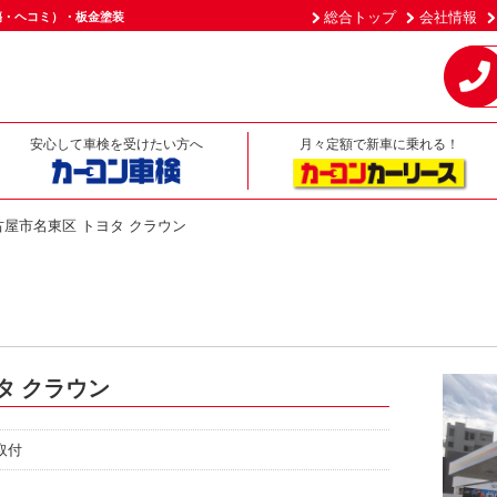
総合トップ
会社情報
傷・ヘコミ）・板金塗装
安心して車検を受けたい方へ
月々定額で新車に乗れる！
屋市名東区 トヨタ クラウン
タ クラウン
取付