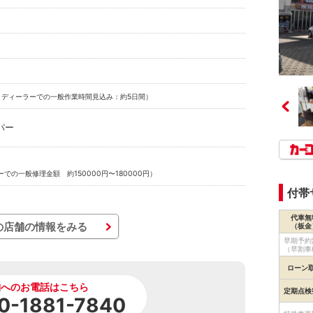
：ディーラーでの一般作業時間見込み：約5日間）
パー
での一般修理金額 約150000円〜180000円）
付帯
代車無
の店舗の情報をみる
（板金
早期予約
（早割車
ローン
舗へのお電話はこちら
定期点検
0-1881-7840