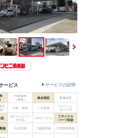
サービス
サービスの説明
料
代車無料
板金保証
整備保証
）
（車検）
割引
クレジット
引取・納車
一日車検
検）
カード可
JALマイレージ
リサイクル
取扱
VIPサービス
付与店
パーツ取扱
整備
出張見積
二輪車取扱
大型車両取扱