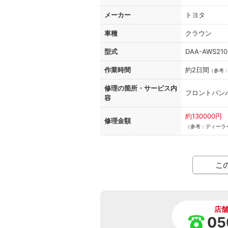
メーカー
トヨタ
車種
クラウン
型式
DAA-AWS210
作業時間
約2日間
（
参考
修理の箇所・
サービス内
フロントパン
容
約130000円
修理金額
（参考：ディーラー
こ
店
05