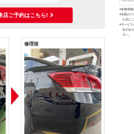
特殊車両
※各種保険
来店ご予約はこちら!
※全額の
お店に
※サービ
合があ
さい。
修理後