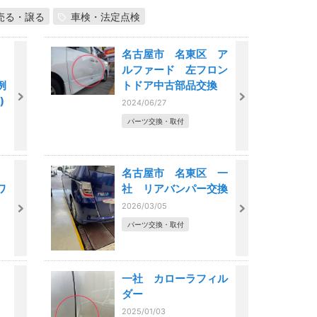
売る・譲る
車検・法定点検
名古屋市 名東区 ア
ルファード 左フロン
例
トドア中古部品交換
)
2024/06/27
パーツ交換・取付
名古屋市 名東区 一
ワ
社 リアバンパー交換
2026/03/05
パーツ交換・取付
一社 カローラフィル
ダー
2025/01/03