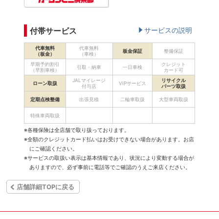
付帯サービス
サービスの説明
代車無料
代車無料
板金保証
整備保証
（板金）
（車検）
早期予約割引
クレジット
引取・納車
一日車検
（早割車検）
カード可
JALマイレージ
リサイクル
ローン取扱
VIPサービス
付与店
パーツ取扱
定期点検整備
出張見積
二輪車取扱
大型車両取扱
特殊車両取扱
※各種保険は全店舗で取り扱っております。
※全額のクレジットカード払いはお受けできない場合があります。お店
にご確認ください。
※サービスの取扱い表示は基本情報であり、状況により変動する場合が
ありますので、必ず事前に電話等でご確認のうえご来店ください。
店舗詳細TOPに戻る