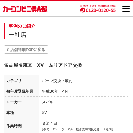
事例のご紹介
一社店
店舗詳細TOPに戻る
名古屋名東区 XV 左リアドア交換
カテゴリ
パーツ交換・取付
初年度登録年月
平成30年 4月
メーカー
スバル
車種
XV
３泊４日
作業時間
（
参考：ディーラーでの一般作業時間見込み：１週間）