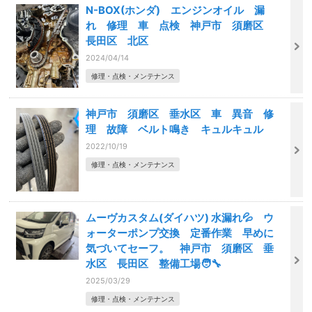
N-BOX(ホンダ) エンジンオイル 漏
れ 修理 車 点検 神戸市 須磨区
長田区 北区
2024/04/14
修理・点検・メンテナンス
神戸市 須磨区 垂水区 車 異音 修
理 故障 ベルト鳴き キュルキュル
2022/10/19
修理・点検・メンテナンス
ムーヴカスタム(ダイハツ) 水漏れ💦 ウ
ォーターポンプ交換 定番作業 早めに
気づいてセーフ。 神戸市 須磨区 垂
水区 長田区 整備工場🧑‍🔧
2025/03/29
修理・点検・メンテナンス