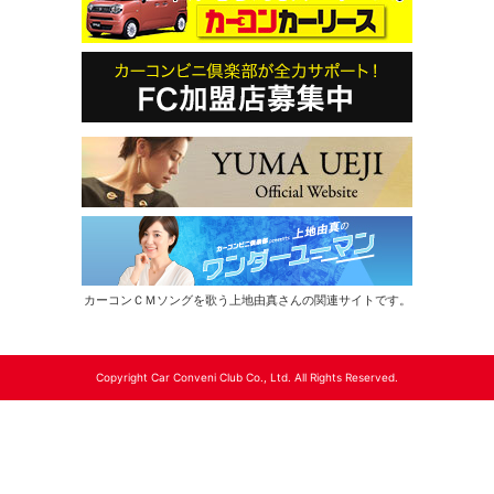
カーコンＣＭソングを歌う上地由真さんの関連サイトです。
Copyright Car Conveni Club Co., Ltd. All Rights Reserved.