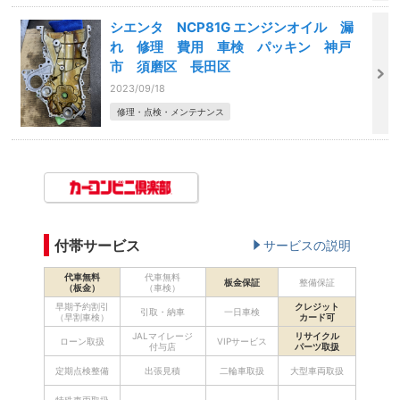
シエンタ NCP81G エンジンオイル 漏
れ 修理 費用 車検 パッキン 神戸
市 須磨区 長田区
2023/09/18
修理・点検・メンテナンス
付帯サービス
サービスの説明
代車無料
代車無料
板金保証
整備保証
（板金）
（車検）
早期予約割引
クレジット
引取・納車
一日車検
（早割車検）
カード可
JALマイレージ
リサイクル
ローン取扱
VIPサービス
付与店
パーツ取扱
定期点検整備
出張見積
二輪車取扱
大型車両取扱