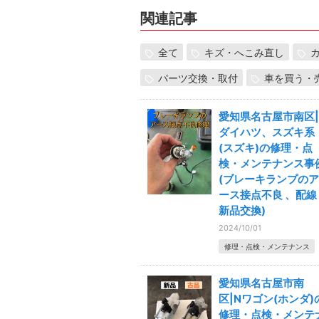
関連記事
全て
キズ・へこみ直し
パーツ交換・取付
車を買う・
愛知県名古屋市南区|
ダイハツ、スズキ系
(スズキ)の修理・点
検・メンテナンス事
(ブレーキランプのア
ース接点不良 、配線
新品交換)
2024/10/01
修理・点検・メンテナンス
愛知県名古屋市南
区|Nワゴン(ホンダ)
修理・点検・メンテ