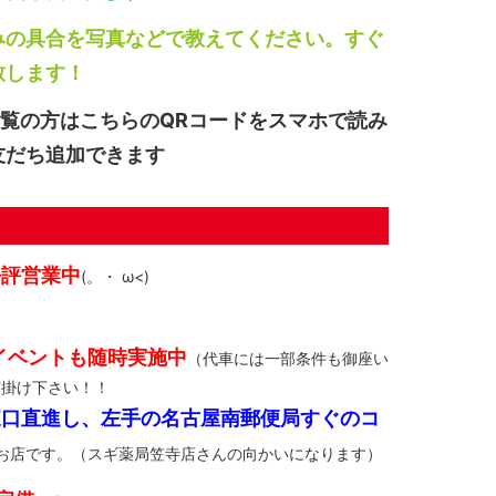
みの具合を写真などで教えてください。すぐ
致します！
ご覧の方はこちらのQRコードをスマホで読み
友だち追加できます
好評営業中
(。・ ω<)ゞ
イベントも随時実施中
（代車には一部条件も御座い
声掛け下さい！！
東口直進し、左手の名古屋南郵便局すぐのコ
お店です。（スギ薬局笠寺店さんの向かいになります）