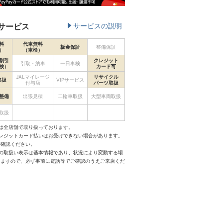
サービス
サービスの説明
料
代車無料
板金保証
整備保証
）
（車検）
割引
クレジット
引取・納車
一日車検
検）
カード可
JALマイレージ
リサイクル
取扱
VIPサービス
付与店
パーツ取扱
整備
出張見積
二輪車取扱
大型車両取扱
取扱
は全店舗で取り扱っております。
クレジットカード払いはお受けできない場合があります。
ご確認ください。
スの取扱い表示は基本情報であり、状況により変動する場
りますので、必ず事前に電話等でご確認のうえご来店くだ