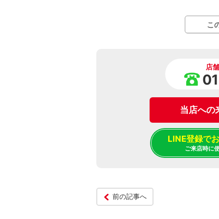
こ
店
01
当店への
LINE登録
ご来店時に
前の記事へ