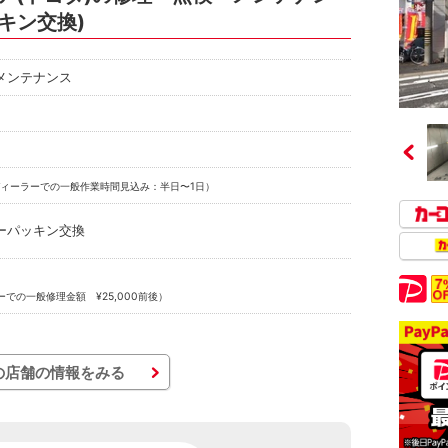
キン交換)
メンテナンス
ィーラーでの一般作業時間見込み：半日〜1日）
ーパッキン交換
での一般修理金額 ¥25,000前後）
の店舗の情報をみる