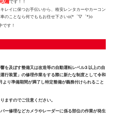
完備
です！！
をキレイに保つお手伝いから、格安レンタカーやカーコン
のことなら何でももお任せ下さいo(*゜▽゜*)o
中です！
響を及ぼす整備又は改造等の自動運転レベル3 以上の自
動運行装置」の修理作業をする際に新たな制度として令和
年4月より準備期間が満了し特定整備が義務付けられること
なりますのでご注意ください。
ンパー修理などカメラやレーダーに係る部位の作業が発生