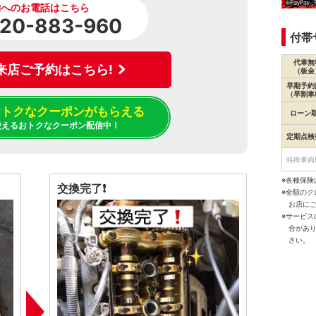
舗へのお電話はこちら
20-883-960
付帯
代車無
来店ご予約はこちら!
（板金
早期予約
（早割車
でおトクなクーポンがもらえる
ローン
使えるおトクなクーポン配信中！
定期点検
特殊車両
※各種保険
交換完了❗️
※全額の
お店に
※サービ
合があ
さい。