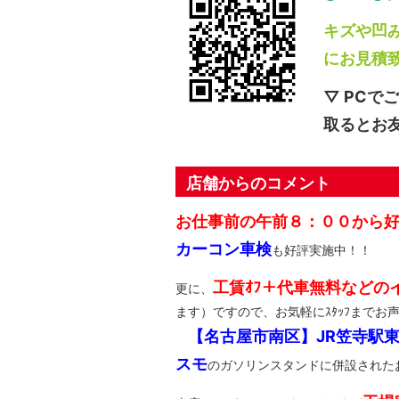
キズや凹
にお見積
▽ PCで
取るとお
店舗からのコメント
お仕事前の午前８：００から
カーコン車検
も好評実施中！！
工賃ｵﾌ＋代車無料などの
更に、
ます）ですので、お気軽にｽﾀｯﾌまでお
【名古屋市南区】JR笠寺駅
スモ
のガソリンスタンドに併設された