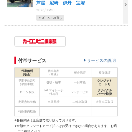
芦屋 尼崎 伊丹 宝塚
2026/06/10
キズ・へこみ直し
付帯サービス
サービスの説明
代車無料
代車無料
板金保証
整備保証
（板金）
（車検）
早期予約割引
クレジット
引取・納車
一日車検
（早割車検）
カード可
JALマイレージ
リサイクル
ローン取扱
VIPサービス
付与店
パーツ取扱
定期点検整備
出張見積
二輪車取扱
大型車両取扱
特殊車両取扱
※各種保険は全店舗で取り扱っております。
※全額のクレジットカード払いはお受けできない場合があります。お店
にご確認ください。