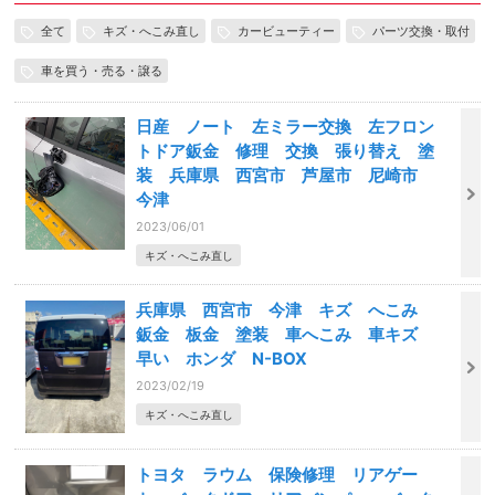
全て
キズ・へこみ直し
カービューティー
パーツ交換・取付
車を買う・売る・譲る
日産 ノート 左ミラー交換 左フロン
トドア鈑金 修理 交換 張り替え 塗
装 兵庫県 西宮市 芦屋市 尼崎市
今津
2023/06/01
キズ・へこみ直し
兵庫県 西宮市 今津 キズ へこみ
鈑金 板金 塗装 車へこみ 車キズ
早い ホンダ N-BOX
2023/02/19
キズ・へこみ直し
トヨタ ラウム 保険修理 リアゲー