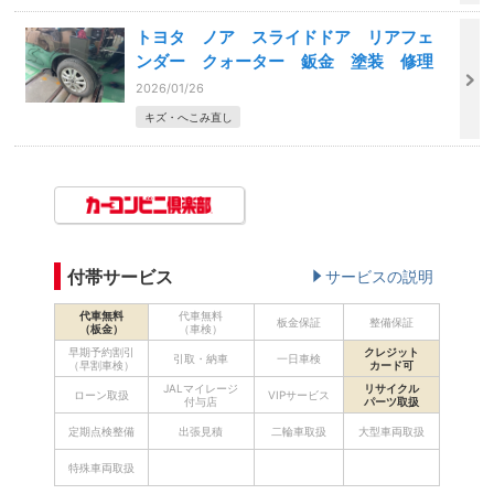
トヨタ ノア スライドドア リアフェ
ンダー クォーター 鈑金 塗装 修理
2026/01/26
キズ・へこみ直し
付帯サービス
サービスの説明
代車無料
代車無料
板金保証
整備保証
（板金）
（車検）
早期予約割引
クレジット
引取・納車
一日車検
（早割車検）
カード可
JALマイレージ
リサイクル
ローン取扱
VIPサービス
付与店
パーツ取扱
定期点検整備
出張見積
二輪車取扱
大型車両取扱
特殊車両取扱