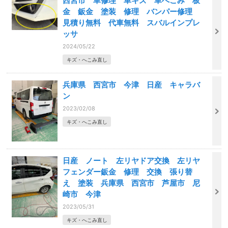
西宮市 車修理 車キズ 車へこみ 板
金 鈑金 塗装 修理 バンパー修理
見積り無料 代車無料 スバルインプレ
ッサ
2024/05/22
キズ・へこみ直し
兵庫県 西宮市 今津 日産 キャラバ
ン
2023/02/08
キズ・へこみ直し
日産 ノート 左リヤドア交換 左リヤ
フェンダー鈑金 修理 交換 張り替
え 塗装 兵庫県 西宮市 芦屋市 尼
崎市 今津
2023/05/31
キズ・へこみ直し