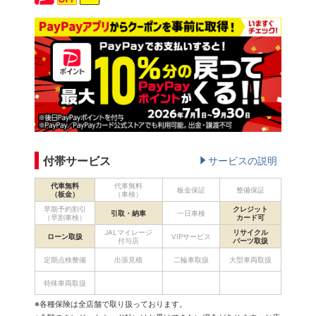
付帯サービス
サービスの説明
代車無料
代車無料
板金保証
整備保証
（板金）
（車検）
早期予約割引
クレジット
引取・納車
一日車検
（早割車検）
カード可
JALマイレージ
リサイクル
ローン取扱
VIPサービス
付与店
パーツ取扱
定期点検整備
出張見積
二輪車取扱
大型車両取扱
特殊車両取扱
※各種保険は全店舗で取り扱っております。