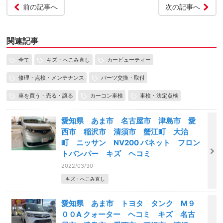
前の記事へ
次の記事へ
関連記事
全て
キズ・へこみ直し
カービューティー
修理・点検・メンテナンス
パーツ交換・取付
車を買う・売る・譲る
カーコン車検
車検・法定点検
愛知県 あま市 名古屋市 津島市 愛
西市 稲沢市 清須市 蟹江町 大治
町 ニッサン NV200 バネット フロン
トバンパー キズ ヘコミ
2022/03/30
キズ・へこみ直し
愛知県 あま市 トヨタ タンク M９
００A クォーター ヘコミ キズ 名古