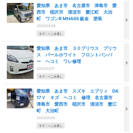
愛知県 あま市 名古屋市 津島市 愛
西市 稲沢市 清須市 蟹江町 大治
町 ワゴンR MH44S 鈑金 塗装
2022/03/29
キズ・へこみ直し
愛知県 あま市 ３０プリウス プリウ
ス パールホワイト フロントバンパ
ー ヘコミ ワレ修理
2022/03/11
キズ・へこみ直し
愛知県 あま市 スズキ エブリィ DA
17Ｖ キズ ヘコミ 修理 名古屋市
津島市 愛西市 稲沢市 清須市 蟹江
町 大治町
2022/05/02
キズ・へこみ直し