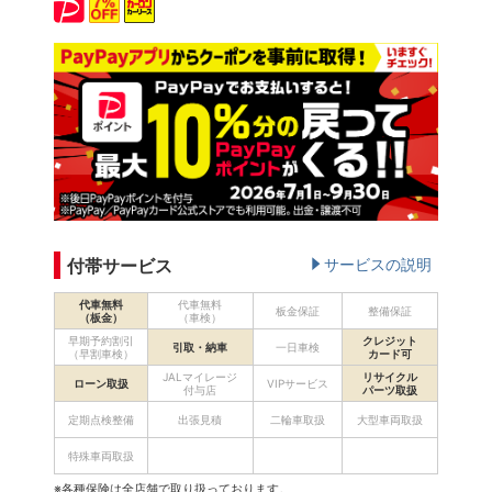
付帯サービス
サービスの説明
代車無料
代車無料
板金保証
整備保証
（板金）
（車検）
早期予約割引
クレジット
引取・納車
一日車検
（早割車検）
カード可
JALマイレージ
リサイクル
ローン取扱
VIPサービス
付与店
パーツ取扱
定期点検整備
出張見積
二輪車取扱
大型車両取扱
特殊車両取扱
※各種保険は全店舗で取り扱っております。