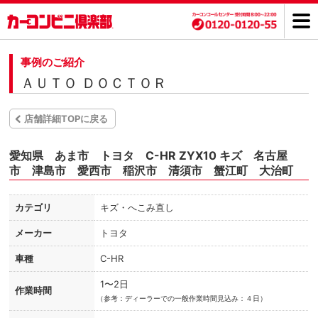
事例のご紹介
ＡＵＴＯ ＤＯＣＴＯＲ
店舗詳細TOPに戻る
愛知県 あま市 トヨタ C-HR ZYX10 キズ 名古屋
市 津島市 愛西市 稲沢市 清須市 蟹江町 大治町
カテゴリ
キズ・へこみ直し
メーカー
トヨタ
車種
C-HR
1〜2日
作業時間
（
参考：ディーラーでの一般作業時間見込み：４日）