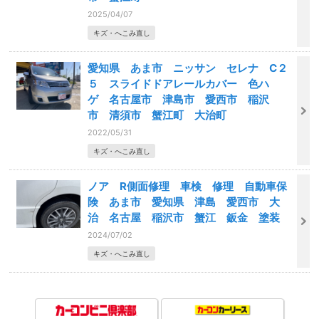
2025/04/07
キズ・へこみ直し
愛知県 あま市 ニッサン セレナ C２
５ スライドドアレールカバー 色ハ
ゲ 名古屋市 津島市 愛西市 稲沢
市 清須市 蟹江町 大治町
2022/05/31
キズ・へこみ直し
ノア R側面修理 車検 修理 自動車保
険 あま市 愛知県 津島 愛西市 大
治 名古屋 稲沢市 蟹江 鈑金 塗装
2024/07/02
キズ・へこみ直し