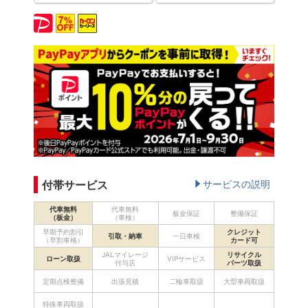
付帯サービス
サービスの説明
代車無料
代車無料
板金保証
整備保証
（板金）
（車検）
早期予約割引
クレジット
引取・納車
一日車検
（早割車検）
カード可
JALマイレージ
リサイクル
ローン取扱
VIPサービス
付与店
パーツ取扱
定期点検整備
出張見積
二輪車取扱
大型車両取扱
特殊車両取扱