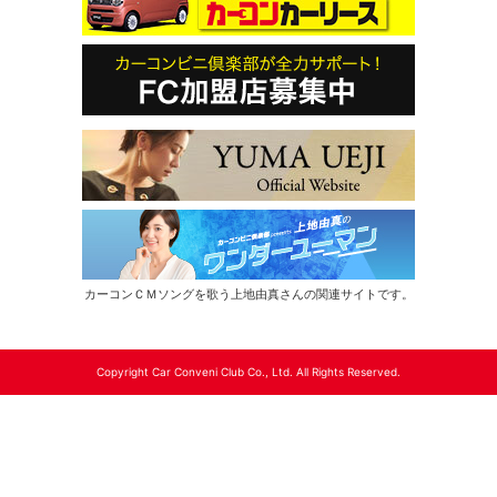
カーコンＣＭソングを歌う上地由真さんの関連サイトです。
Copyright Car Conveni Club Co., Ltd. All Rights Reserved.