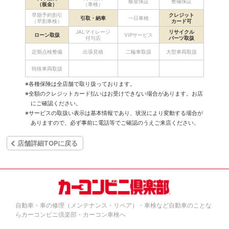
板金保証
整備保証
（板金）
（車検）
早期予約割引
クレジット
引取・納車
一日車検
（早割車検）
カード可
JALマイレージ
リサイクル
ローン取扱
VIPサービス
付与店
パーツ取扱
定期点検整備
出張見積
二輪車取扱
大型車両取扱
特殊車両取扱
※各種保険は全店舗で取り扱っております。
※全額のクレジットカード払いはお受けできない場合があります。お店
にご確認ください。
※サービスの取扱い表示は基本情報であり、状況により変動する場合が
ありますので、必ず事前に電話等でご確認のうえご来店ください。
店舗詳細TOPに戻る
自動車・車の修理（メンテナンス・リペア）・車検など自動車のことな
らカーコンビニ倶楽部・カーコン車検へ