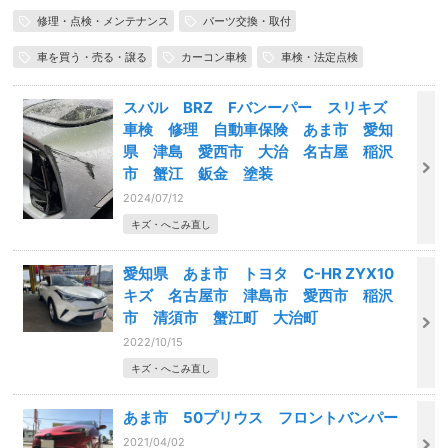
修理・点検・メンテナンス
パーツ交換・取付
車を買う・売る・譲る
カーコン車検
車検・法定点検
スバル BRZ Fバンーパー スリキズ
車検 修理 自動車保険 あま市 愛知
県 津島 愛西市 大治 名古屋 稲沢
市 蟹江 鈑金 塗装
2024/07/12
キズ・へこみ直し
愛知県 あま市 トヨタ C-HR ZYX10
キズ 名古屋市 津島市 愛西市 稲沢
市 清須市 蟹江町 大治町
2022/10/15
キズ・へこみ直し
あま市 50プリウス フロントバンパー
2021/04/02