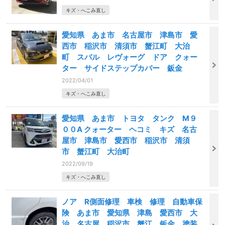
キズ・へこみ直し
愛知県 あま市 名古屋市 津島市 愛
西市 稲沢市 清須市 蟹江町 大治
町 スバル レヴォーグ ドア クォー
ター サイドステップカバー 鈑金
2022/04/01
キズ・へこみ直し
愛知県 あま市 トヨタ タンク M９
００A クォーター ヘコミ キズ 名古
屋市 津島市 愛西市 稲沢市 清須
市 蟹江町 大治町
2022/09/19
キズ・へこみ直し
ノア R側面修理 車検 修理 自動車保
険 あま市 愛知県 津島 愛西市 大
治 名古屋 稲沢市 蟹江 鈑金 塗装