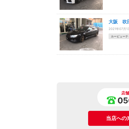
大阪 吹
2021年07月1
カービューテ
店
05
当店への