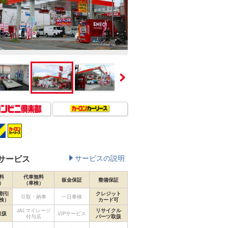
サービス
サービスの説明
料
代車無料
板金保証
整備保証
）
（車検）
割引
クレジット
引取・納車
一日車検
検）
カード可
JALマイレージ
リサイクル
取扱
VIPサービス
付与店
パーツ取扱