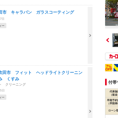
田市 キャラバン ガラスコーティング
07日
ィー
吹田市 フィット ヘッドライトクリーニン
み くすみ
付帯
ト クリーニング
25日
代車無
（板金
ィー
早期予約
（早割車
ローン