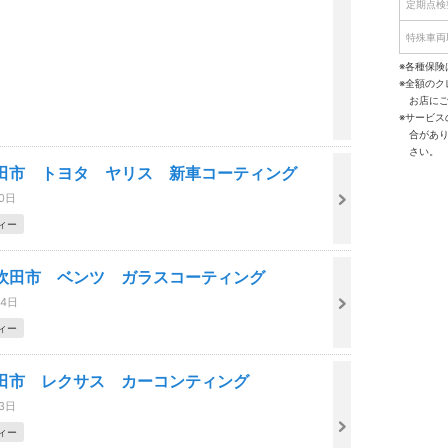
定期点検
特殊車両
※各種保険
※全額の
お店に
※サービ
合があ
さい。
田市 トヨタ ヤリス 新車コーティング
10日
ィー
吹田市 ベンツ ガラスコーティング
24日
ィー
田市 レクサス カーコンティング
03日
ィー