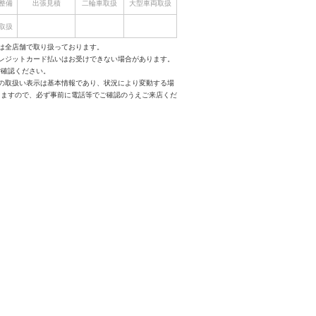
整備
出張見積
二輪車取扱
大型車両取扱
取扱
は全店舗で取り扱っております。
クレジットカード払いはお受けできない場合があります。
ご確認ください。
スの取扱い表示は基本情報であり、状況により変動する場
りますので、必ず事前に電話等でご確認のうえご来店くだ