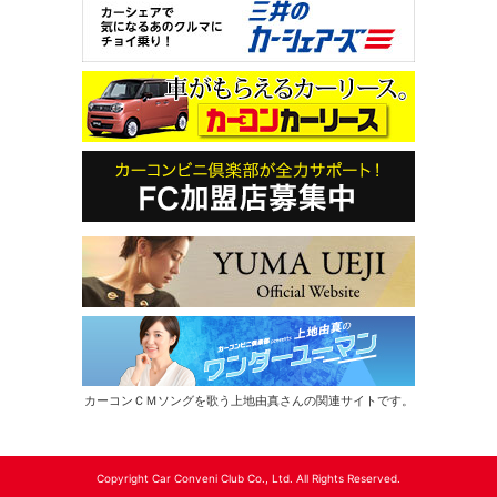
カーコンＣＭソングを歌う上地由真さんの関連サイトです。
Copyright Car Conveni Club Co., Ltd. All Rights Reserved.