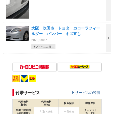
大阪 吹田市 トヨタ カローラフィー
ルダー バンパー キズ直し
2020/09/17
キズ・へこみ直し
付帯サービス
サービスの説明
代車無料
代車無料
板金保証
整備保証
（板金）
（車検）
早期予約割引
クレジット
引取・納車
一日車検
（早割車検）
カード可