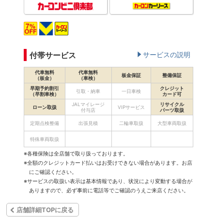
付帯サービス
サービスの説明
代車無料
代車無料
板金保証
整備保証
（板金）
（車検）
早期予約割引
クレジット
引取・納車
一日車検
（早割車検）
カード可
JALマイレージ
リサイクル
ローン取扱
VIPサービス
付与店
パーツ取扱
定期点検整備
出張見積
二輪車取扱
大型車両取扱
特殊車両取扱
※各種保険は全店舗で取り扱っております。
※全額のクレジットカード払いはお受けできない場合があります。お店
にご確認ください。
※サービスの取扱い表示は基本情報であり、状況により変動する場合が
ありますので、必ず事前に電話等でご確認のうえご来店ください。
店舗詳細TOPに戻る