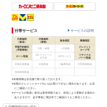
付帯サービス
サービスの説明
代車無料
代車無料
板金保証
整備保証
（板金）
（車検）
早期予約割引
クレジット
引取・納車
一日車検
（早割車検）
カード可
JALマイレージ
リサイクル
ローン取扱
VIPサービス
付与店
パーツ取扱
定期点検整備
出張見積
二輪車取扱
大型車両取扱
特殊車両取扱
※各種保険は全店舗で取り扱っております。
※全額のクレジットカード払いはお受けできない場合があります。お店
にご確認ください。
※サービスの取扱い表示は基本情報であり、状況により変動する場合が
ありますので、必ず事前に電話等でご確認のうえご来店ください。
店舗詳細TOPに戻る