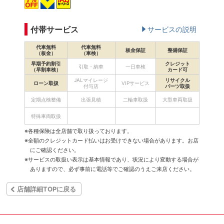
付帯サービス
サービスの説明
代車無料
代車無料
板金保証
整備保証
（板金）
（車検）
早期予約割引
クレジット
引取・納車
一日車検
（早割車検）
カード可
JALマイレージ
リサイクル
ローン取扱
VIPサービス
付与店
パーツ取扱
定期点検整備
出張見積
二輪車取扱
大型車両取扱
特殊車両取扱
※各種保険は全店舗で取り扱っております。
※全額のクレジットカード払いはお受けできない場合があります。お店
にご確認ください。
※サービスの取扱い表示は基本情報であり、状況により変動する場合が
ありますので、必ず事前に電話等でご確認のうえご来店ください。
店舗詳細TOPに戻る