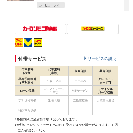
カービューティー
付帯サービス
サービスの説明
代車無料
代車無料
板金保証
整備保証
（板金）
（車検）
早期予約割引
クレジット
引取・納車
一日車検
（早割車検）
カード可
JALマイレージ
リサイクル
ローン取扱
VIPサービス
付与店
パーツ取扱
定期点検整備
出張見積
二輪車取扱
大型車両取扱
特殊車両取扱
※各種保険は全店舗で取り扱っております。
※全額のクレジットカード払いはお受けできない場合があります。お店
にご確認ください。