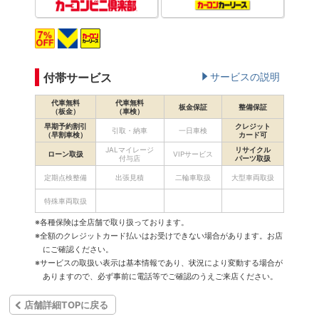
付帯サービス
サービスの説明
代車無料
代車無料
板金保証
整備保証
（板金）
（車検）
早期予約割引
クレジット
引取・納車
一日車検
（早割車検）
カード可
JALマイレージ
リサイクル
ローン取扱
VIPサービス
付与店
パーツ取扱
定期点検整備
出張見積
二輪車取扱
大型車両取扱
特殊車両取扱
※各種保険は全店舗で取り扱っております。
※全額のクレジットカード払いはお受けできない場合があります。お店
にご確認ください。
※サービスの取扱い表示は基本情報であり、状況により変動する場合が
ありますので、必ず事前に電話等でご確認のうえご来店ください。
店舗詳細TOPに戻る